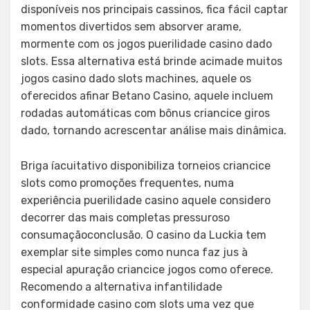
disponíveis nos principais cassinos, fica fácil captar
momentos divertidos sem absorver arame,
mormente com os jogos puerilidade casino dado
slots. Essa alternativa está brinde acimade muitos
jogos casino dado slots machines, aquele os
oferecidos afinar Betano Casino, aquele incluem
rodadas automáticas com bônus criancice giros
dado, tornando acrescentar análise mais dinâmica.
Briga íacuitativo disponibiliza torneios criancice
slots como promoções frequentes, numa
experiência puerilidade casino aquele considero
decorrer das mais completas pressuroso
consumaçãoconclusão. O casino da Luckia tem
exemplar site simples como nunca faz jus à
especial apuração criancice jogos como oferece.
Recomendo a alternativa infantilidade
conformidade casino com slots uma vez que