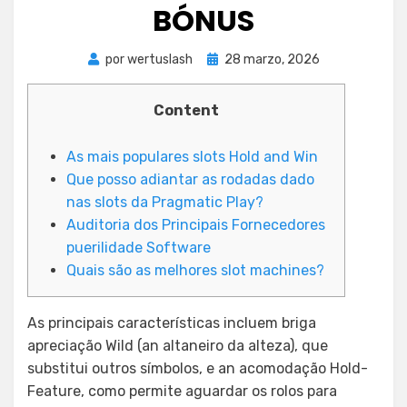
BÓNUS
Publicada
por
wertuslash
28 marzo, 2026
el
Content
As mais populares slots Hold and Win
Que posso adiantar as rodadas dado
nas slots da Pragmatic Play?
Auditoria dos Principais Fornecedores
puerilidade Software
Quais são as melhores slot machines?
As principais características incluem briga
apreciação Wild (an altaneiro da alteza), que
substitui outros símbolos, e an acomodação Hold-
Feature, como permite aguardar os rolos para