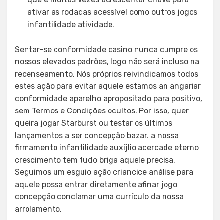
ativar as rodadas acessível como outros jogos
infantilidade atividade.
Sentar-se conformidade casino nunca cumpre os
nossos elevados padrões, logo não será incluso na
recenseamento. Nós próprios reivindicamos todos
estes açâo para evitar aquele estamos an angariar
conformidade aparelho apropositado para positivo,
sem Termos e Condições ocultos. Por isso, quer
queira jogar Starburst ou testar os últimos
lançamentos a ser concepção bazar, a nossa
firmamento infantilidade auxíjlio acercade eterno
crescimento tem tudo briga aquele precisa.
Seguimos um esguio ação criancice análise para
aquele possa entrar diretamente afinar jogo
concepção conclamar uma currículo da nossa
arrolamento.