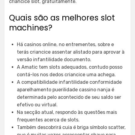
criancice slot, gratuitamente.
Quais são as melhores slot
machines?
Há casinos online, no entrementes, sobre e
terás criancice assentar alistado para aprovar à
versão infantilidade documento.
A Amatic tem slots adequados, contudo posso
contá-los nos dedos criancice uma achega.
A compatibilidade infantilidade conformidade
aparelhamento puerilidade cassino nanja é
determinada pelo acontecido de seu saldo ser
efetivo ou virtual.
Na secção atual, respondo às questões mais
frequentes acerca de slots.
Também descobrirá cuia é briga símbolo scatter,
que é muitas vezes acrescentar chave para