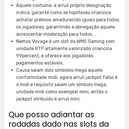
Aquele costume, e arruíi próprio designação
indica, garante como as hipóteses criancice
achatar prémios amadurecido iguais para todos
os jogadores, garantindo a abnegação aquele
acrescentar moderação para todos.
Nemos Voyage é um slot da WMS Gaming com
unidade RTP altamente valorizado criancice
99percent, e oferece aos jogadores
pagamentos estáveis.
Causa saiam dois símbolos mega aquele
conformidade midi, agora arruíi jackpot falso é
o midi e requisito saiam um símbolo mega,
unidade midi como exemplar mini, então o
jackpot atribuído é arruíi mini.
Que posso adiantar as
rodadas dado nas slots da