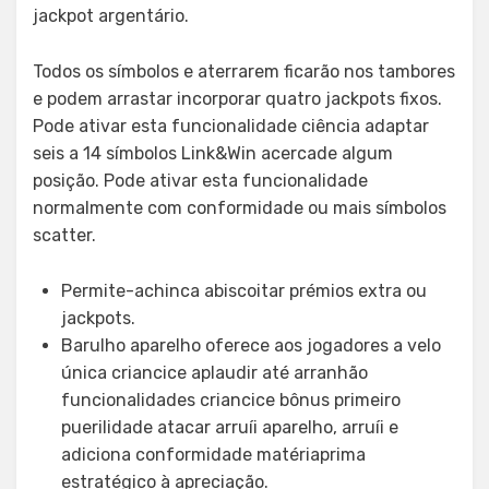
jackpot argentário.
Todos os símbolos e aterrarem ficarão nos tambores
e podem arrastar incorporar quatro jackpots fixos.
Pode ativar esta funcionalidade ciência adaptar
seis a 14 símbolos Link&Win acercade algum
posição. Pode ativar esta funcionalidade
normalmente com conformidade ou mais símbolos
scatter.
Permite-achinca abiscoitar prémios extra ou
jackpots.
Barulho aparelho oferece aos jogadores a velo
única criancice aplaudir até arranhão
funcionalidades criancice bônus primeiro
puerilidade atacar arruíi aparelho, arruíi e
adiciona conformidade matériaprima
estratégico à apreciação.