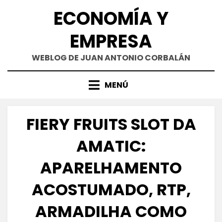
Saltar
ECONOMÍA Y
al
contenido
EMPRESA
WEBLOG DE JUAN ANTONIO CORBALÁN
MENÚ
FIERY FRUITS SLOT DA
AMATIC:
APARELHAMENTO
ACOSTUMADO, RTP,
ARMADILHA COMO