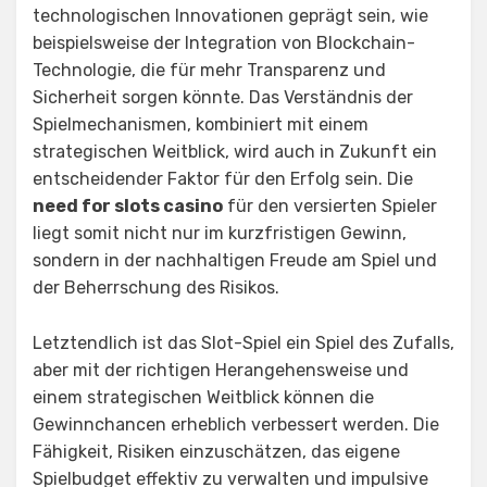
technologischen Innovationen geprägt sein, wie
beispielsweise der Integration von Blockchain-
Technologie, die für mehr Transparenz und
Sicherheit sorgen könnte. Das Verständnis der
Spielmechanismen, kombiniert mit einem
strategischen Weitblick, wird auch in Zukunft ein
entscheidender Faktor für den Erfolg sein. Die
need for slots casino
für den versierten Spieler
liegt somit nicht nur im kurzfristigen Gewinn,
sondern in der nachhaltigen Freude am Spiel und
der Beherrschung des Risikos.
Letztendlich ist das Slot-Spiel ein Spiel des Zufalls,
aber mit der richtigen Herangehensweise und
einem strategischen Weitblick können die
Gewinnchancen erheblich verbessert werden. Die
Fähigkeit, Risiken einzuschätzen, das eigene
Spielbudget effektiv zu verwalten und impulsive