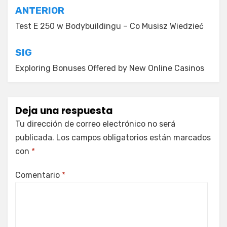
Navegación
ANTERIOR
de
Test E 250 w Bodybuildingu – Co Musisz Wiedzieć
entradas
SIG
Exploring Bonuses Offered by New Online Casinos
Deja una respuesta
Tu dirección de correo electrónico no será
publicada.
Los campos obligatorios están marcados
con
*
Comentario
*