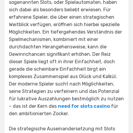
sogenannten Slots, oder Spielautomaten, haben
sich dabei als besonders beliebt erwiesen. Für
erfahrene Spieler, die über einen strategischen
Weitblick verfügen, eröffnen sich hierbei spezielle
Möglichkeiten. Ein tiefergehendes Verständnis der
Spielmechanismen, kombiniert mit einer
durchdachten Herangehensweise, kann die
Gewinnchancen signifikant erhöhen. Der Reiz
dieser Spiele liegt oft in ihrer Einfachheit, doch
gerade die scheinbare Einfachheit birgt ein
komplexes Zusammenspiel aus Glück und Kalkül.
Der moderne Spieler sucht nach Möglichkeiten,
seine Strategien zu verfeinern und das Potenzial
für lukrative Auszahlungen bestmöglich zu nutzen
– das ist der Kern des
need for slots casino
für
den ambitionierten Zocker.
Die strategische Auseinandersetzung mit Slots