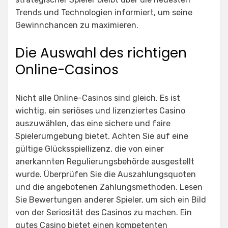
Trends und Technologien informiert, um seine
Gewinnchancen zu maximieren.
Die Auswahl des richtigen
Online-Casinos
Nicht alle Online-Casinos sind gleich. Es ist
wichtig, ein seriöses und lizenziertes Casino
auszuwählen, das eine sichere und faire
Spielerumgebung bietet. Achten Sie auf eine
gültige Glücksspiellizenz, die von einer
anerkannten Regulierungsbehörde ausgestellt
wurde. Überprüfen Sie die Auszahlungsquoten
und die angebotenen Zahlungsmethoden. Lesen
Sie Bewertungen anderer Spieler, um sich ein Bild
von der Seriosität des Casinos zu machen. Ein
gutes Casino bietet einen kompetenten