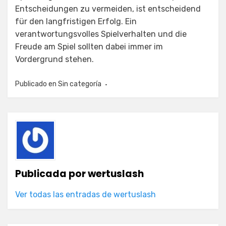
Entscheidungen zu vermeiden, ist entscheidend
für den langfristigen Erfolg. Ein
verantwortungsvolles Spielverhalten und die
Freude am Spiel sollten dabei immer im
Vordergrund stehen.
Publicado en
Sin categoría
Publicada por
wertuslash
Ver todas las entradas de wertuslash