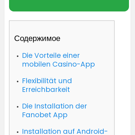
Содержимое
Die Vorteile einer
mobilen Casino-App
Flexibilität und
Erreichbarkeit
Die Installation der
Fanobet App
Installation auf Android-