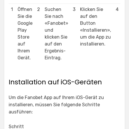
1
Öffnen
2
Suchen
3
Klicken Sie
4
Wa
Sie die
Sie nach
auf den
di
Google
«Fanobet»
Button
ab
Play
und
«Installieren»,
is
Store
klicken Sie
um die App zu
kl
auf
auf den
installieren.
da
Ihrem
Ergebnis-
«Ö
Gerät.
Eintrag.
di
st
Installation auf iOS-Geräten
Um die Fanobet App auf Ihrem iOS-Gerät zu
installieren, müssen Sie folgende Schritte
ausführen:
Schritt