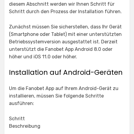
diesem Abschnitt werden wir Ihnen Schritt für
Schritt durch den Prozess der Installation führen.
Zunächst müssen Sie sicherstellen, dass Ihr Gerät
(Smartphone oder Tablet) mit einer unterstützten
Betriebssystemversion ausgestattet ist. Derzeit
unterstützt die Fanobet App Android 8.0 oder
höher und iOS 11.0 oder höher.
Installation auf Android-Geräten
Um die Fanobet App auf Ihrem Android-Gerät zu
installieren, müssen Sie folgende Schritte
ausführen:
Schritt
Beschreibung