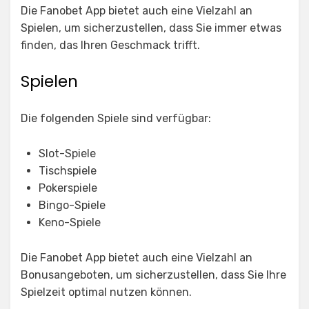
Die Fanobet App bietet auch eine Vielzahl an
Spielen, um sicherzustellen, dass Sie immer etwas
finden, das Ihren Geschmack trifft.
Spielen
Die folgenden Spiele sind verfügbar:
Slot-Spiele
Tischspiele
Pokerspiele
Bingo-Spiele
Keno-Spiele
Die Fanobet App bietet auch eine Vielzahl an
Bonusangeboten, um sicherzustellen, dass Sie Ihre
Spielzeit optimal nutzen können.