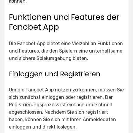
können.
Funktionen und Features der
Fanobet App
Die Fanobet App bietet eine Vielzahl an Funktionen
und Features, die den Spielern eine unterhaltsame
und sichere Spielumgebung bieten.
Einloggen und Registrieren
Um die Fanobet App nutzen zu können, müssen Sie
sich zunächst einloggen oder registrieren. Der
Registrierungsprozess ist einfach und schnell
abgeschlossen. Nachdem Sie sich registriert
haben, können Sie sich mit Ihren Anmeldedaten
einloggen und direkt loslegen.