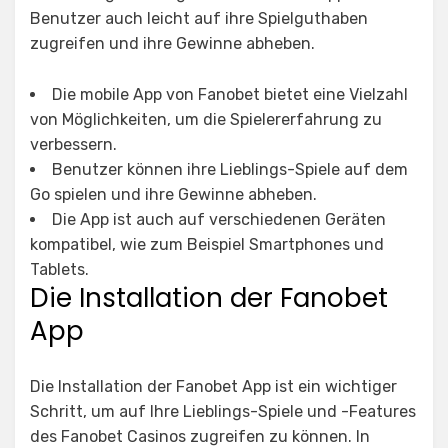
Benutzer auch leicht auf ihre Spielguthaben
zugreifen und ihre Gewinne abheben.
Die mobile App von Fanobet bietet eine Vielzahl
von Möglichkeiten, um die Spielererfahrung zu
verbessern.
Benutzer können ihre Lieblings-Spiele auf dem
Go spielen und ihre Gewinne abheben.
Die App ist auch auf verschiedenen Geräten
kompatibel, wie zum Beispiel Smartphones und
Tablets.
Die Installation der Fanobet
App
Die Installation der Fanobet App ist ein wichtiger
Schritt, um auf Ihre Lieblings-Spiele und -Features
des Fanobet Casinos zugreifen zu können. In