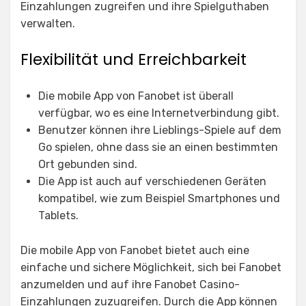
Einzahlungen zugreifen und ihre Spielguthaben
verwalten.
Flexibilität und Erreichbarkeit
Die mobile App von Fanobet ist überall
verfügbar, wo es eine Internetverbindung gibt.
Benutzer können ihre Lieblings-Spiele auf dem
Go spielen, ohne dass sie an einen bestimmten
Ort gebunden sind.
Die App ist auch auf verschiedenen Geräten
kompatibel, wie zum Beispiel Smartphones und
Tablets.
Die mobile App von Fanobet bietet auch eine
einfache und sichere Möglichkeit, sich bei Fanobet
anzumelden und auf ihre Fanobet Casino-
Einzahlungen zuzugreifen. Durch die App können