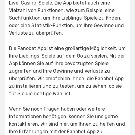
Live-Casino-Spiele. Die App bietet auch eine
Vielzahl von Funktionen, wie zum Beispiel eine
Suchfunktion, um Ihre Lieblings-Spiele zu finden,
oder eine Statistik-Funktion, um Ihre Gewinne und
Verluste zu überprüfen.
Die Fanobet App ist eine großartige Möglichkeit, um
Ihre Lieblings-Spiele auf dem Go zu spielen. Mit der
App können Sie auf Ihre bevorzugten Spiele
zugreifen und Ihre Gewinne und Verluste zu
überprüfen. Wir empfehlen Ihnen, die Fanobet App
zu installieren und zu testen, um zu sehen, ob sie
für Sie die richtige Wahl ist.
Wenn Sie noch Fragen haben oder weitere
Informationen benötigen, können Sie uns gerne
kontaktieren. Wir sind hier, um Ihnen zu helfen und
Ihre Erfahrungen mit der Fanobet App zu