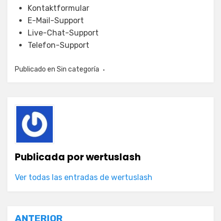
Kontaktformular
E-Mail-Support
Live-Chat-Support
Telefon-Support
Publicado en
Sin categoría
Publicada por
wertuslash
Ver todas las entradas de wertuslash
ANTERIOR