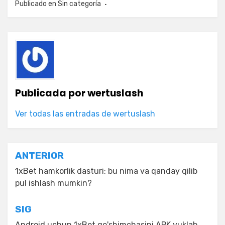
Publicado en
Sin categoría
Publicada por
wertuslash
Ver todas las entradas de wertuslash
Navegación
ANTERIOR
de
1xBet hamkorlik dasturi: bu nima va qanday qilib
pul ishlash mumkin?
entradas
SIG
Android uchun 1xBet qo'shimchasini APK yuklab