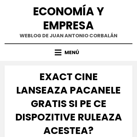
Saltar
ECONOMÍA Y
al
contenido
EMPRESA
WEBLOG DE JUAN ANTONIO CORBALÁN
MENÚ
EXACT CINE
LANSEAZA PACANELE
GRATIS SI PE CE
DISPOZITIVE RULEAZA
ACESTEA?