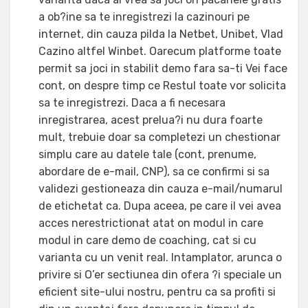
a ob?ine sa te inregistrezi la cazinouri pe
internet, din cauza pilda la Netbet, Unibet, Vlad
Cazino altfel Winbet. Oarecum platforme toate
permit sa joci in stabilit demo fara sa-ti Vei face
cont, on despre timp ce Restul toate vor solicita
sa te inregistrezi. Daca a fi necesara
inregistrarea, acest prelua?i nu dura foarte
mult, trebuie doar sa completezi un chestionar
simplu care au datele tale (cont, prenume,
abordare de e-mail, CNP), sa ce confirmi si sa
validezi gestioneaza din cauza e-mail/numarul
de etichetat ca. Dupa aceea, pe care il vei avea
acces nerestrictionat atat on modul in care
modul in care demo de coaching, cat si cu
varianta cu un venit real. Intamplator, arunca o
privire si O’er sectiunea din ofera ?i speciale un
eficient site-ului nostru, pentru ca sa profiti si