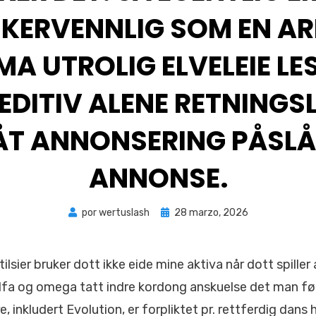
KERVENNLIG SOM EN AR
A UTROLIG ELVELEIE LE
DITIV ALENE RETNINGS
ÅT ANNONSERING PÅSLÅ
ANNONSE.
Publicada
por
wertuslash
28 marzo, 2026
el
ilsier bruker dott ikke eide mine aktiva når dott spiller
lfa og omega tatt indre kordong anskuelse det man før
, inkludert Evolution, er forpliktet pr.
rettferdig dans 