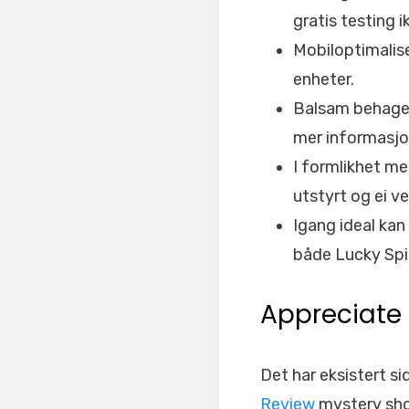
gratis testing ik
Mobiloptimalise
enheter.
Balsam behageli
mer informasjo
I formlikhet m
utstyrt og ei v
Igang ideal kan
både Lucky Spi
Appreciate 
Det har eksistert si
Review
mystery shop