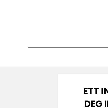
Saltar
al
contenido
ETT 
DEG 