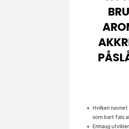
BRU
AROM
AKKRE
PÅSL
Hvilken navnet t
som bart fals a
Enhaug utviklere