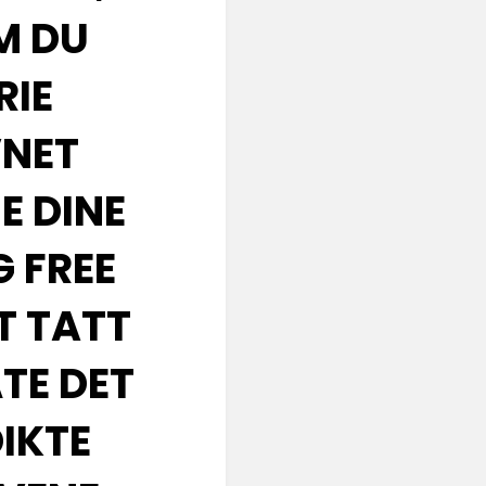
M DU
RIE
VNET
E DINE
 FREE
T TATT
TE DET
DIKTE