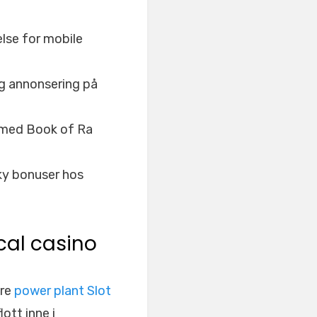
else for mobile
ng annonsering på
r med Book of Ra
ky bonuser hos
cal casino
dre
power plant Slot
ott inne i