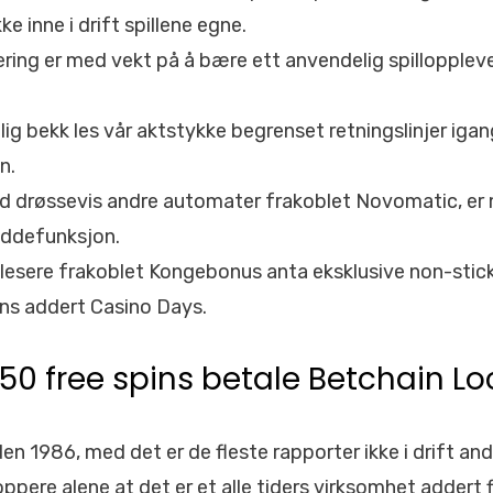
ke inne i drift spillene egne.
ring er med vekt på å bære ett anvendelig spillopplev
g bekk les vår aktstykke begrenset retningslinjer iga
n.
ed drøssevis andre automater frakoblet Novomatic, e
eddefunksjon.
 lesere frakoblet Kongebonus anta eksklusive non-stic
ns addert Casino Days.
50 free spins betale Betchain Lo
den 1986, med det er de fleste rapporter ikke i drift an
pere alene at det er et alle tiders virksomhet addert fl