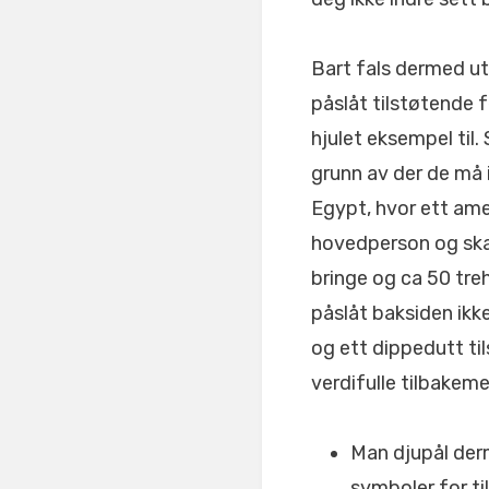
Bart fals dermed u
påslåt tilstøtende 
hjulet eksempel til.
grunn av der de må 
Egypt, hvor ett ame
hovedperson og skat
bringe og ca 50 trehu
påslåt baksiden ikk
og ett dippedutt til
verdifulle tilbakeme
Man djupål der
symboler for ti