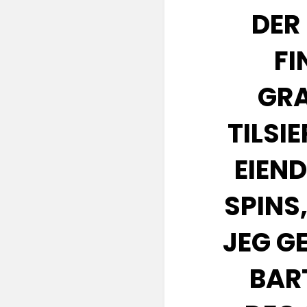
DER
FI
GRA
TILSI
EIEN
SPINS
JEG G
BART