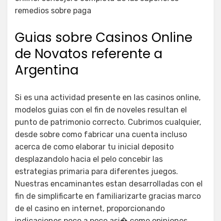
remedios sobre paga
Guias sobre Casinos Online
de Novatos referente a
Argentina
Si es una actividad presente en las casinos online,
modelos guias con el fin de noveles resultan el
punto de patrimonio correcto. Cubrimos cualquier,
desde sobre como fabricar una cuenta incluso
acerca de como elaborar tu inicial deposito
desplazandolo hacia el pelo concebir las
estrategias primaria para diferentes juegos.
Nuestras encaminantes estan desarrolladas con el
fin de simplificarte en familiarizarte gracias marco
de el casino en internet, proporcionando
indicaciones poco a poco asi� como opiniones