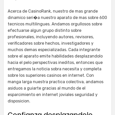
Acerca de CasinoRank, nuestro de mas grande
dinamico seri�a nuestro aparato de mas sobre 600
tecnicos multilingues. Andamos orgullosos sobre
efectuarse algun grupo distinto sobre
profesionales, incluyendo autores, revisores,
verificadores sobre hechos, investigadores y
muchos demas especializadas. Cada integrante
sobre el aparato emite habilidades desplazandolo
hacia el pelo perspectivas ineditos, entonces que
entregamos la noticia sobra necesita y completa
sobre los superiores casinos en internet. Con
manga larga nuestra practica colectiva, andamos
asiduos a guiarte gracias al mundo de el
esparcimiento en internet joviales seguridad y
disposicion.