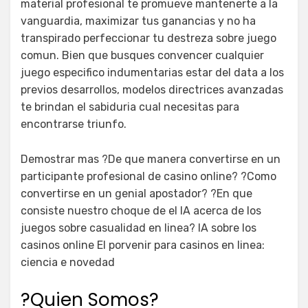
material profesional te promueve mantenerte a la
vanguardia, maximizar tus ganancias y no ha
transpirado perfeccionar tu destreza sobre juego
comun. Bien que busques convencer cualquier
juego especifico indumentarias estar del data a los
previos desarrollos, modelos directrices avanzadas
te brindan el sabiduria cual necesitas para
encontrarse triunfo.
Demostrar mas ?De que manera convertirse en un
participante profesional de casino online? ?Como
convertirse en un genial apostador? ?En que
consiste nuestro choque de el IA acerca de los
juegos sobre casualidad en linea? IA sobre los
casinos online El porvenir para casinos en linea:
ciencia e novedad
?Quien Somos?