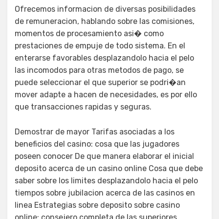
Ofrecemos informacion de diversas posibilidades
de remuneracion, hablando sobre las comisiones,
momentos de procesamiento asi� como
prestaciones de empuje de todo sistema. En el
enterarse favorables desplazandolo hacia el pelo
las incomodos para otras metodos de pago, se
puede seleccionar el que superior se podri�an
mover adapte a hacen de necesidades, es por ello
que transacciones rapidas y seguras.
Demostrar de mayor Tarifas asociadas a los
beneficios del casino: cosa que las jugadores
poseen conocer De que manera elaborar el inicial
deposito acerca de un casino online Cosa que debe
saber sobre los limites desplazandolo hacia el pelo
tiempos sobre jubilacion acerca de las casinos en
linea Estrategias sobre deposito sobre casino
online: consejero completa de las superiores