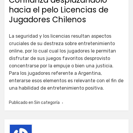
Confianza desplazandolo
hacia el pelo Licencias de
Jugadores Chilenos
La seguridad y los licencias resultan aspectos
cruciales de su destreza sobre entretenimiento
online, por lo cual cual los jugadores le permitan
disfrutar de sus juegos favoritos desprovisto
concentrarse por la empuje o bien una justicia.
Para los jugadores referente a Argentina,
enterarse esos elementos es relevante con el fin de
una habilidad de entretenimiento positiva.
Publicado en
Sin categoría