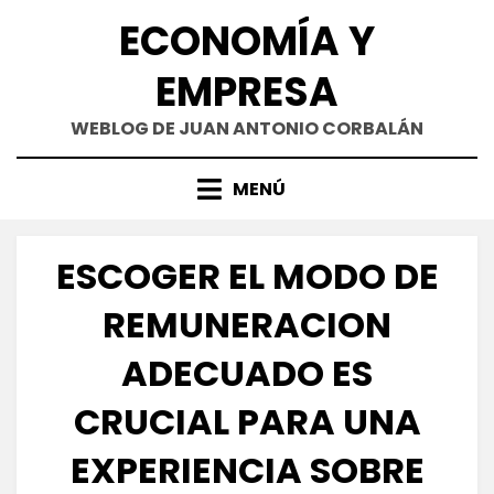
Saltar
ECONOMÍA Y
al
contenido
EMPRESA
WEBLOG DE JUAN ANTONIO CORBALÁN
MENÚ
ESCOGER EL MODO DE
REMUNERACION
ADECUADO ES
CRUCIAL PARA UNA
EXPERIENCIA SOBRE