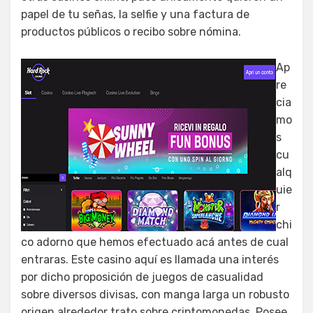
papel de tu señas, la selfie y una factura de
productos públicos o recibo sobre nómina.
Ap
re
cia
mo
s
cu
alq
uie
r
chi
co adorno que hemos efectuado acá antes de cual
entraras. Este casino aquí­ es llamada una interés
por dicho proposición de juegos de casualidad
sobre diversos divisas, con manga larga un robusto
origen alrededor trato sobre criptomonedas. Posee