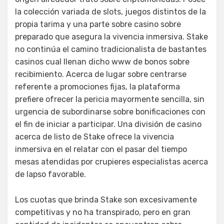
la colección variada de slots, juegos distintos de la
propia tarima y una parte sobre casino sobre
preparado que asegura la vivencia inmersiva. Stake
no continúa el camino tradicionalista de bastantes
casinos cual llenan dicho www de bonos sobre
recibimiento. Acerca de lugar sobre centrarse
referente a promociones fijas, la plataforma
prefiere ofrecer la pericia mayormente sencilla, sin
urgencia de subordinarse sobre bonificaciones con
el fin de iniciar a participar. Una división de casino
acerca de listo de Stake ofrece la vivencia
inmersiva en el relatar con el pasar del tiempo
mesas atendidas por crupieres especialistas acerca
de lapso favorable.
Los cuotas que brinda Stake son excesivamente
competitivas y no ha transpirado, pero en gran