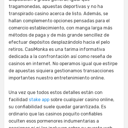
tragamonedas, apuestas deportivas y no ha
transpirado casino acerca de listo. Además, se
hallan complemento opciones pensadas para el
comercio establecimiento, con manga larga más
métodos de paga y de más grande sencillez de
efectuar depósitos desplazándolo hacia el pelo
retiros. CasiMonka es una tarima informativa
dedicada a la confrontación así­ como reseña de
casinos en internet.
No operamos igual que estirpe
de apuestas siquiera gestionamos transacciones
importantes nuestro entretenimiento online.
Una vez que todos estos detalles están con
facilidad
stake app
sobre cualquier casino online,
su confiabilidad suele quedar garantizada. Es
ordinario que las casinos poquito confiables
oculten esos pormenores indumentarias a