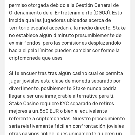
permiso otorgada debido a la Gestión General de
Ordenamiento de el Entretenimiento (DGOJ). Esto
impide que las jugadores ubicados acerca de
territorio español accedan a la medio directo. Stake
no establece algún diminuto presumiblemente de
eximir fondos, pero las comisiones desplazándolo
hacia el pelo límites pueden cambiar conforme la
criptomoneda que uses.
Si te encuentras tras algún casino cual os permita
jugar joviales esta clase de moneda separado por
divertimento, posiblemente Stake nunca podrí­a
llegar a ser una inmejorable alternativa para ti.
Stake Casino requiere KYC separado de retiros
mejores a un.860 EUR o bien el equivalente
referente a criptomonedas. Nuestro procedimiento
serí­a relativamente fácil en confrontación joviales
otras casinos online, pues únicamente quieren un