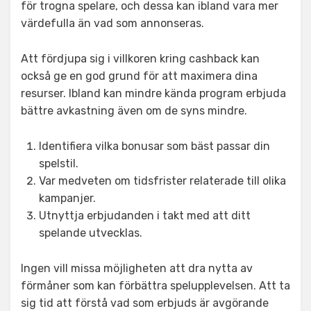
för trogna spelare, och dessa kan ibland vara mer
värdefulla än vad som annonseras.
Att fördjupa sig i villkoren kring cashback kan
också ge en god grund för att maximera dina
resurser. Ibland kan mindre kända program erbjuda
bättre avkastning även om de syns mindre.
Identifiera vilka bonusar som bäst passar din
spelstil.
Var medveten om tidsfrister relaterade till olika
kampanjer.
Utnyttja erbjudanden i takt med att ditt
spelande utvecklas.
Ingen vill missa möjligheten att dra nytta av
förmåner som kan förbättra spelupplevelsen. Att ta
sig tid att förstå vad som erbjuds är avgörande