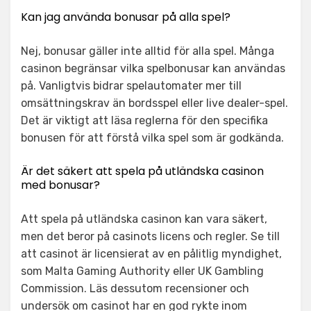
Kan jag använda bonusar på alla spel?
Nej, bonusar gäller inte alltid för alla spel. Många
casinon begränsar vilka spelbonusar kan användas
på. Vanligtvis bidrar spelautomater mer till
omsättningskrav än bordsspel eller live dealer-spel.
Det är viktigt att läsa reglerna för den specifika
bonusen för att förstå vilka spel som är godkända.
Är det säkert att spela på utländska casinon
med bonusar?
Att spela på utländska casinon kan vara säkert,
men det beror på casinots licens och regler. Se till
att casinot är licensierat av en pålitlig myndighet,
som Malta Gaming Authority eller UK Gambling
Commission. Läs dessutom recensioner och
undersök om casinot har en god rykte inom