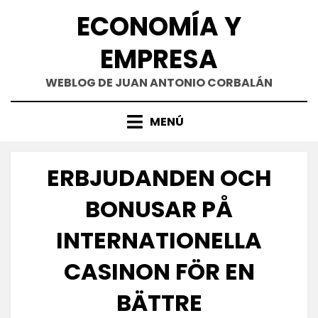
Saltar
ECONOMÍA Y
al
contenido
EMPRESA
WEBLOG DE JUAN ANTONIO CORBALÁN
MENÚ
ERBJUDANDEN OCH
BONUSAR PÅ
INTERNATIONELLA
CASINON FÖR EN
BÄTTRE