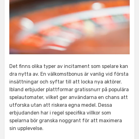
Det finns olika typer av incitament som spelare kan
dra nytta av. En välkomstbonus är vanlig vid första
insättningar och syftar till att locka nya aktörer.
Ibland erbjuder plattformar gratissnurr på populära
spelautomater, vilket ger användarna en chans att
utforska utan att riskera egna medel. Dessa
erbjudanden har i regel specifika villkor som
spelarna bör granska noggrant för att maximera
sin upplevelse.