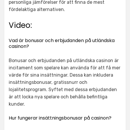
personliga jämförelser för att finna de mest
fördelaktiga alternativen.
Video:
Vad är bonusar och erbjudanden på utländska
casinon?
Bonusar och erbjudanden på utländska casinon är
incitament som spelare kan använda för att få mer
värde för sina insättningar. Dessa kan inkludera
insättningsbonusar, gratissnurr och
lojalitetsprogram. Syftet med dessa erbjudanden
är att locka nya spelare och behålla befintliga
kunder.
Hur fungerar insättningsbonusar på casinon?