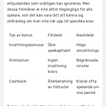
erbjudanden som svårligen kan ignoreras. Men
dessa förmåner är inte alltid tillgängliga för alla
spelare, och det kan vara lätt att känna sig
otillräcklig om man inte når upp till specifika krav.
Typ av bonus
Fördelar
Nackdelar
Insättningsbonusar
Ökar
Höga
spelkapitalet
omsättningskra
Gratissnurr
Ingen
Begränsade
insättning
vinster
krävs
Cashback
Återbetalning
Kräver ofta
av förluster
spelande under
viss period