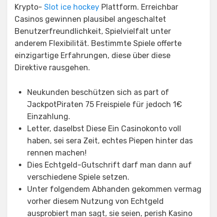
Krypto-
Slot ice hockey
Plattform. Erreichbar
Casinos gewinnen plausibel angeschaltet
Benutzerfreundlichkeit, Spielvielfalt unter
anderem Flexibilität. Bestimmte Spiele offerte
einzigartige Erfahrungen, diese über diese
Direktive rausgehen.
Neukunden beschützen sich as part of
JackpotPiraten 75 Freispiele für jedoch 1€
Einzahlung.
Letter, daselbst Diese Ein Casinokonto voll
haben, sei sera Zeit, echtes Piepen hinter das
rennen machen!
Dies Echtgeld-Gutschrift darf man dann auf
verschiedene Spiele setzen.
Unter folgendem Abhanden gekommen vermag
vorher diesem Nutzung von Echtgeld
ausprobiert man sagt, sie seien, perish Kasino