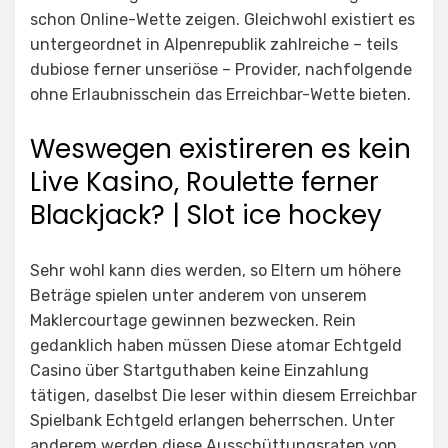
schon Online-Wette zeigen.
Gleichwohl existiert es
untergeordnet in Alpenrepublik zahlreiche – teils
dubiose ferner unseriöse – Provider, nachfolgende
ohne Erlaubnisschein das Erreichbar-Wette bieten.
Weswegen existireren es kein
Live Kasino, Roulette ferner
Blackjack? | Slot ice hockey
Sehr wohl kann dies werden, so Eltern um höhere
Beträge spielen unter anderem von unserem
Maklercourtage gewinnen bezwecken. Rein
gedanklich haben müssen Diese atomar Echtgeld
Casino über Startguthaben keine Einzahlung
tätigen, daselbst Die leser within diesem Erreichbar
Spielbank Echtgeld erlangen beherrschen. Unter
anderem werden diese Ausschüttungsraten von