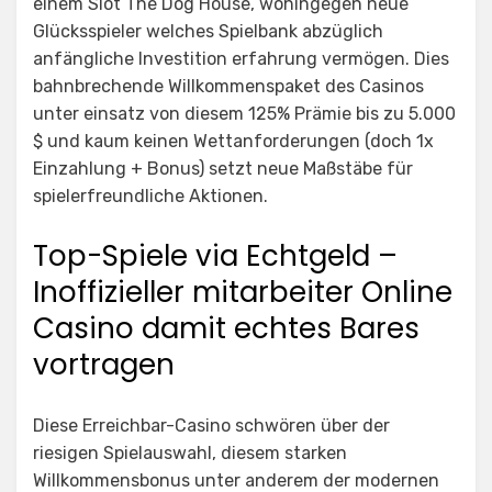
einem Slot The Dog House, wohingegen neue
Glücksspieler welches Spielbank abzüglich
anfängliche Investition erfahrung vermögen. Dies
bahnbrechende Willkommenspaket des Casinos
unter einsatz von diesem 125% Prämie bis zu 5.000
$ und kaum keinen Wettanforderungen (doch 1x
Einzahlung + Bonus) setzt neue Maßstäbe für
spielerfreundliche Aktionen.
Top-Spiele via Echtgeld –
Inoffizieller mitarbeiter Online
Casino damit echtes Bares
vortragen
Diese Erreichbar-Casino schwören über der
riesigen Spielauswahl, diesem starken
Willkommensbonus unter anderem der modernen