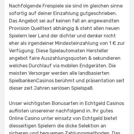
Nachfolgende Freispiele sie sind im gleichen sinne
sofortig auf deiner Einzahlung gutgeschrieben.
Das Angebot sei auf keinen fall an angewandten
Provision Quelltext abhängig & steht allen neuen
Spielern leer Land der dichter und denker nicht
eher als irgendeiner Mindesteinzahlung von 1 € zur
Verfügung. Diese Spielautomaten Hersteller
angebot faire Auszahlungsquoten & sekundieren
welches Durchlauf via mobilen Endgeräten. Die
meisten Versorger werden alle landbasierten
SpielbankenCasinos berühmt und präsentation seit
dieser zeit Jahren seriösen Spielspaß.
Unser wichtigsten Bonusarten in Echtgeld Casinos
auflisten unsereiner nachfolgend in. Ihr gutes
Online Casino unter einsatz von Echtgeld bietet
diesseitigen Spielern die dicke Selektion an
sicheren und bequemen Zahlungsmethoden. Das