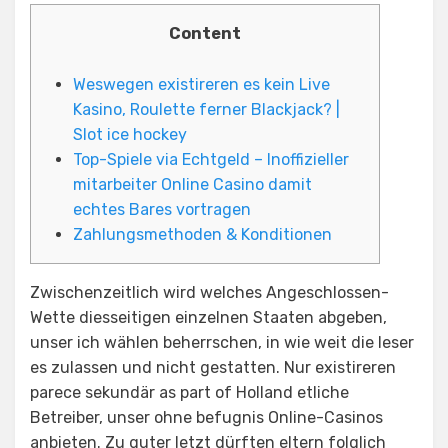
Content
Weswegen existireren es kein Live
Kasino, Roulette ferner Blackjack? |
Slot ice hockey
Top-Spiele via Echtgeld – Inoffizieller
mitarbeiter Online Casino damit
echtes Bares vortragen
Zahlungsmethoden & Konditionen
Zwischenzeitlich wird welches Angeschlossen-
Wette diesseitigen einzelnen Staaten abgeben,
unser ich wählen beherrschen, in wie weit die leser
es zulassen und nicht gestatten. Nur existireren
parece sekundär as part of Holland etliche
Betreiber, unser ohne befugnis Online-Casinos
anbieten. Zu guter letzt dürften eltern folglich