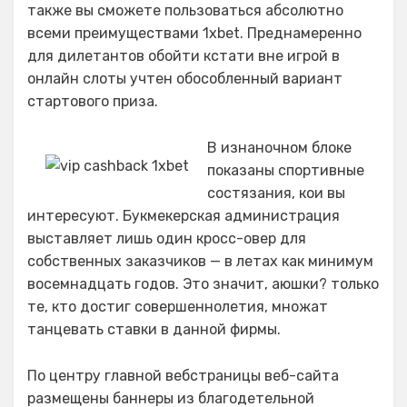
также вы сможете пользоваться абсолютно
всеми преимуществами 1xbet. Преднамеренно
для дилетантов обойти кстати вне игрой в
онлайн слоты учтен обособленный вариант
стартового приза.
В изнаночном блоке
показаны спортивные
состязания, кои вы
интересуют. Букмекерская администрация
выставляет лишь один кросс-овер для
собственных заказчиков — в летах как минимум
восемнадцать годов. Это значит, аюшки? только
те, кто достиг совершеннолетия, множат
танцевать ставки в данной фирмы.
По центру главной вебстраницы веб-сайта
размещены баннеры из благодетельной