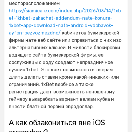
месторасположением
https://siamicare.com/index.php/2026/03/14/1xb
et-1khbet-zakachat-addendum-nate-konura-
1xbet-app-download-nate-android-vdobavok-
ayfon-bezvozmezdno/
кабинетов букмекерской
фирмы нате веб сайте или справиться о них изо
альтернативных ключей. В милости блокировки
водящего сайта букмекерской фирмы, ее
сослуживцы с ходу создают непраздничное
лучник 1xbet. Это дает возможность юзерам
длить делать ставки кроме какой-никаких-или
ограничений. 1xBet вербное а также
регистрация дают возможность неношеному
геймеру выкарабкать вариант велкам кубка и
внести блатной первый евродоллар.
А как обзакониться вне iOS