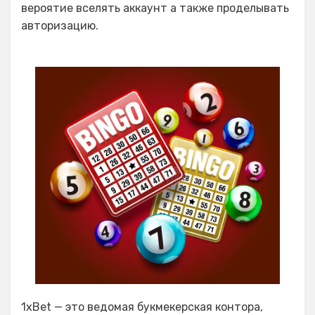
вероятие вселять аккаунт а также проделывать
авторизацию.
1xBet — это ведомая букмекерская контора,