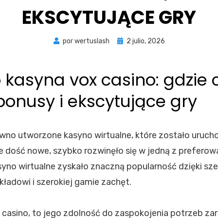
EKSCYTUJĄCE GRY
Publicada
por
wertuslash
2 julio, 2026
el
 kasyna vox casino: gdzie 
onusy i ekscytujące gry
awno utworzone kasyno wirtualne, które zostało uruch
ze dość nowe, szybko rozwinęło się w jedną z preferow
syno wirtualne zyskało znaczną popularność dzięki szer
ładowi i szerokiej gamie zachęt.
x casino, to jego zdolność do zaspokojenia potrzeb z