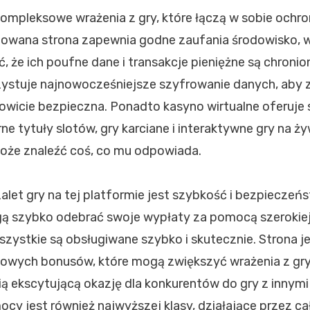
ompleksowe wrażenia z gry, które łączą w sobie ochron
gulowana strona zapewnia godne zaufania środowisko, 
że ich poufne dane i transakcje pieniężne są chronio
ystuje najnowocześniejsze szyfrowanie danych, aby 
kowicie bezpieczna. Ponadto kasyno wirtualne oferuje 
e tytuły slotów, gry karciane i interaktywne gry na ż
oże znaleźć coś, co mu odpowiada.
alet gry na tej platformie jest szybkość i bezpiecze
gą szybko odebrać swoje wypłaty za pomocą szeroki
szystkie są obsługiwane szybko i skutecznie. Strona j
wych bonusów, które mogą zwiększyć wrażenia z gry
ą ekscytującą okazję dla konkurentów do gry z innym
cy jest również najwyższej klasy, działające przez ca