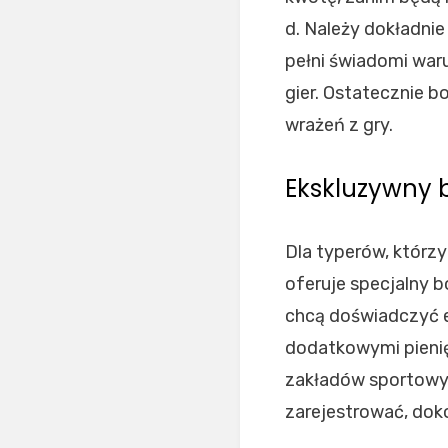
d. Należy dokładni
pełni świadomi war
gier. Ostatecznie 
wrażeń z gry.
Ekskluzywny 
Dla typerów, którz
oferuje specjalny b
chcą doświadczyć e
dodatkowymi pienię
zakładów sportowy
zarejestrować, doko