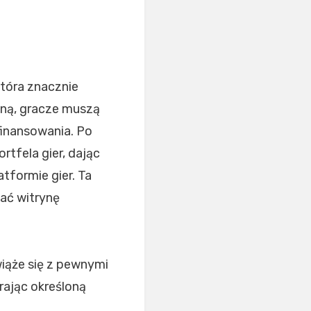
tóra znacznie
jną, gracze muszą
finansowania. Po
tfela gier, dając
tformie gier. Ta
ać witrynę
iąże się z pewnymi
rając określoną