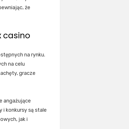
pewniając, że
x casino
ostępnych na rynku.
ch na celu
zachęty, gracze
je angażujące
i konkursy są stale
owych, jak i