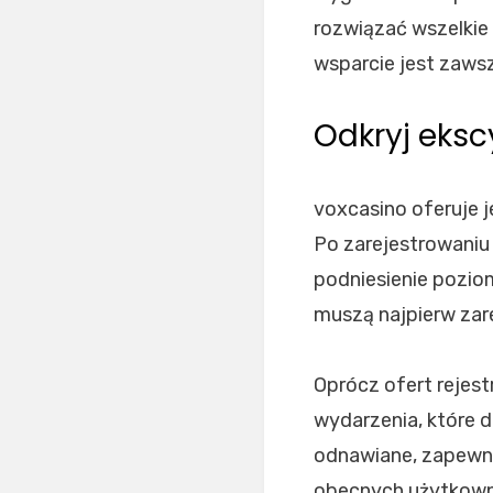
rozwiązać wszelkie 
wsparcie jest zaws
Odkryj eksc
voxcasino oferuje j
Po zarejestrowaniu
podniesienie poziom
muszą najpierw zare
Oprócz ofert rejes
wydarzenia, które 
odnawiane, zapewni
obecnych użytkown