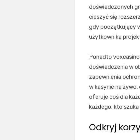
doświadczonych gra
cieszyć się rozszer
gdy początkujący w
użytkownika projek
Ponadto voxcasino 
doświadczenia w ob
zapewnienia ochrony
w kasynie na żywo, 
oferuje coś dla każ
każdego, kto szuka
Odkryj korzy