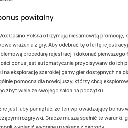
bonus powitalny
Vox Casino Polska otrzymują niesamowitą promocję, k
kowe wrażenia z gry. Aby odebrać tę ofertę rejestracy
oblemową procedurę rejestracji i dokonać pierwszego 
ości bonus jest automatycznie przypisywany do ich por
 na eksplorację szerokiej gamy gier dostępnych na pla
gólnie pomocna dla nowicjuszy, którzy chcą eksplorow
ąc zbyt wiele ze swojego salda na początku.
żne jest, aby pamiętać, że ten wprowadzający bonus w
ącymi rozgrywki. Gracze muszą spełnić te warunki, g
mogli wypłacić wygrane uzyskane z nagrody