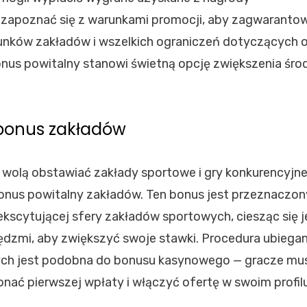
e zapoznać się z warunkami promocji, aby zagwarantow
unków zakładów i wszelkich ograniczeń dotyczących
bonus powitalny stanowi świetną opcję zwiększenia śr
bonus zakładów
y wolą obstawiać zakłady sportowe i gry konkurencyjn
onus powitalny zakładów. Ten bonus jest przeznaczony
kscytującej sfery zakładów sportowych, ciesząc się 
dzmi, aby zwiększyć swoje stawki. Procedura ubiegani
ch jest podobna do bonusu kasynowego — gracze mus
nać pierwszej wpłaty i włączyć ofertę w swoim profil