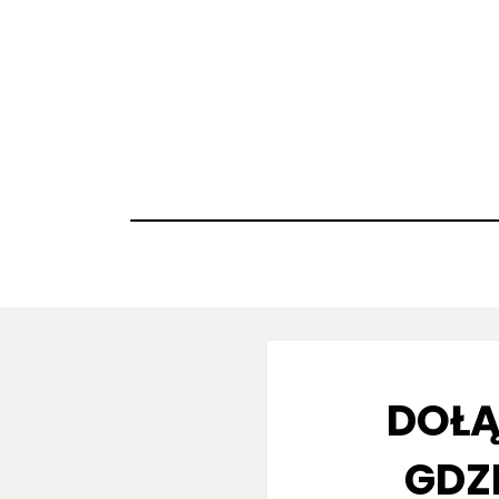
Saltar
al
contenido
DOŁĄ
GDZ