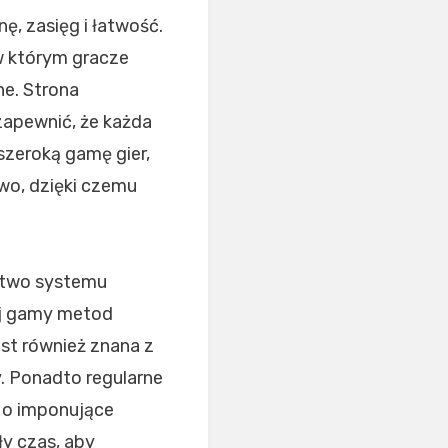
ę, zasięg i łatwość.
w którym gracze
ne. Strona
zapewnić, że każda
szeroką gamę gier,
ywo, dzięki czemu
ństwo systemu
ej gamy metod
est również znana z
. Ponadto regularne
i o imponujące
ły czas, aby