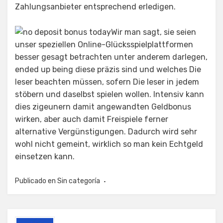
Zahlungsanbieter entsprechend erledigen.
Wir man sagt, sie seien
unser speziellen Online-Glücksspielplattformen
besser gesagt betrachten unter anderem darlegen,
ended up being diese präzis sind und welches Die
leser beachten müssen, sofern Die leser in jedem
stöbern und daselbst spielen wollen. Intensiv kann
dies zigeunern damit angewandten Geldbonus
wirken, aber auch damit Freispiele ferner
alternative Vergünstigungen. Dadurch wird sehr
wohl nicht gemeint, wirklich so man kein Echtgeld
einsetzen kann.
Publicado en
Sin categoría