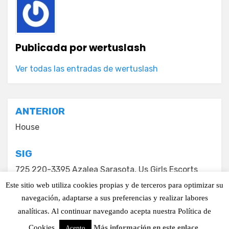
Publicada por
wertuslash
Ver todas las entradas de wertuslash
Navegación
ANTERIOR
de
House
entradas
SIG
725 220-3395 Azalea Sarasota, Us Girls Escorts
Este sitio web utiliza cookies propias y de terceros para optimizar su
navegación, adaptarse a sus preferencias y realizar labores
© Copyright. 2003-2022. Juan Antonio Corbalán Liarte. Todos
analíticas. Al continuar navegando acepta nuestra Política de
los derechos reservados.
Cookies.
Más información en este enlace.
Acepto