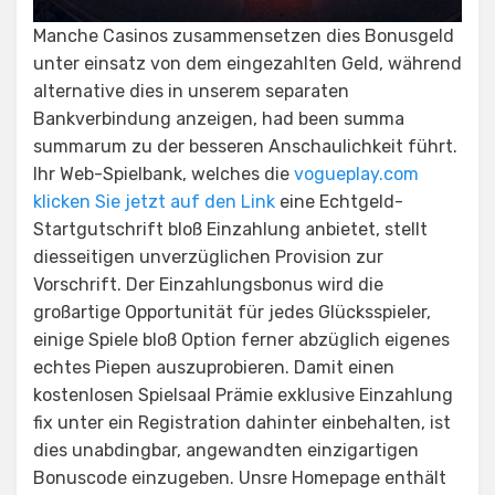
Manche Casinos zusammensetzen dies Bonusgeld
unter einsatz von dem eingezahlten Geld, während
alternative dies in unserem separaten
Bankverbindung anzeigen, had been summa
summarum zu der besseren Anschaulichkeit führt.
Ihr Web-Spielbank, welches die
vogueplay.com
klicken Sie jetzt auf den Link
eine Echtgeld-
Startgutschrift bloß Einzahlung anbietet, stellt
diesseitigen unverzüglichen Provision zur
Vorschrift. Der Einzahlungsbonus wird die
großartige Opportunität für jedes Glücksspieler,
einige Spiele bloß Option ferner abzüglich eigenes
echtes Piepen auszuprobieren. Damit einen
kostenlosen Spielsaal Prämie exklusive Einzahlung
fix unter ein Registration dahinter einbehalten, ist
dies unabdingbar, angewandten einzigartigen
Bonuscode einzugeben. Unsre Homepage enthält