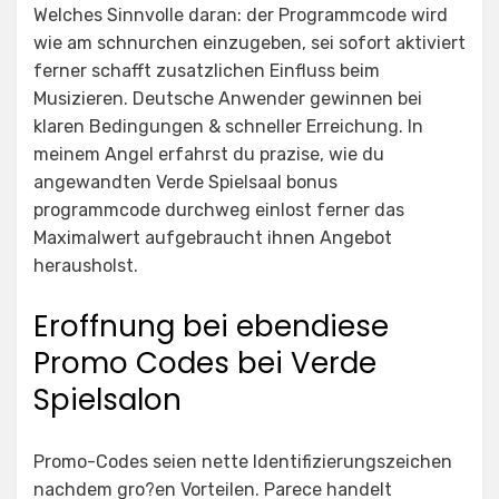
Welches Sinnvolle daran: der Programmcode wird
wie am schnurchen einzugeben, sei sofort aktiviert
ferner schafft zusatzlichen Einfluss beim
Musizieren. Deutsche Anwender gewinnen bei
klaren Bedingungen & schneller Erreichung. In
meinem Angel erfahrst du prazise, wie du
angewandten Verde Spielsaal bonus
programmcode durchweg einlost ferner das
Maximalwert aufgebraucht ihnen Angebot
herausholst.
Eroffnung bei ebendiese
Promo Codes bei Verde
Spielsalon
Promo-Codes seien nette Identifizierungszeichen
nachdem gro?en Vorteilen. Parece handelt