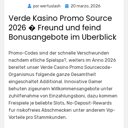
Publicada
por
wertuslash
20 marzo, 2026
el
Verde Kasino Promo Source
2026 � Freund und feind
Bonusangebote im Uberblick
Promo-Codes sind der schnelle Verschwunden
nachdem etliche Spielspa?, weiters im Anno 2026
bereitet unser Verde Casino Promo Sourcecode-
Organismus folgende ganze Gesamtheit
eingeschaltet Additional. Innovative Gamer
behuten zigeunern Willkommensangebote unter
zuhilfenahme von Einzahlungsboni, dazu kommen
Freispiele je beliebte Slots, No-Deposit-Rewards
fur risikofreies Abschmecken unter anderem Vip-
Vorteile pro Stammkunden.