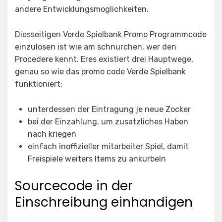
andere Entwicklungsmoglichkeiten.
Diesseitigen Verde Spielbank Promo Programmcode
einzulosen ist wie am schnurchen, wer den
Procedere kennt. Eres existiert drei Hauptwege,
genau so wie das promo code Verde Spielbank
funktioniert:
unterdessen der Eintragung je neue Zocker
bei der Einzahlung, um zusatzliches Haben
nach kriegen
einfach inoffizieller mitarbeiter Spiel, damit
Freispiele weiters Items zu ankurbeln
Sourcecode in der
Einschreibung einhandigen