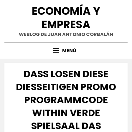
Saltar
ECONOMÍA Y
al
contenido
EMPRESA
WEBLOG DE JUAN ANTONIO CORBALÁN
MENÚ
DASS LOSEN DIESE
DIESSEITIGEN PROMO
PROGRAMMCODE
WITHIN VERDE
SPIELSAAL DAS