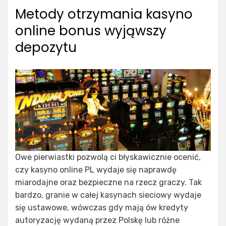
Metody otrzymania kasyno
online bonus wyjąwszy
depozytu
Owe pierwiastki pozwolą ci błyskawicznie ocenić,
czy kasyno online PL wydaje się naprawdę
miarodajne oraz bezpieczne na rzecz graczy. Tak
bardzo, granie w całej kasynach sieciowy wydaje
się ustawowe, wówczas gdy mają ów kredyty
autoryzację wydaną przez Polskę lub różne