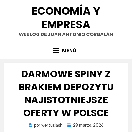
Saltar
ECONOMÍA Y
al
contenido
EMPRESA
WEBLOG DE JUAN ANTONIO CORBALÁN
MENÚ
DARMOWE SPINY Z
BRAKIEM DEPOZYTU
NAJISTOTNIEJSZE
OFERTY W POLSCE
Publicada
por
wertuslash
28 marzo, 2026
el