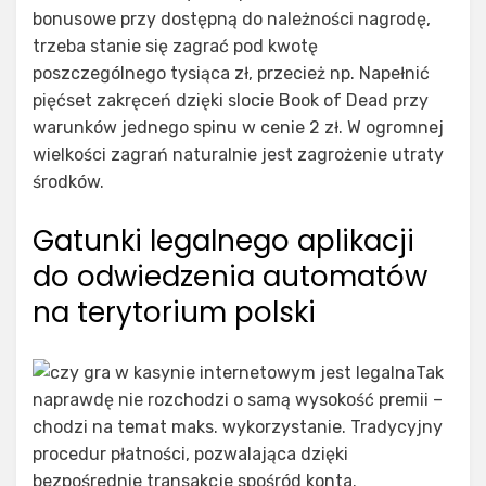
bonusowe przy dostępną do należności nagrodę,
trzeba stanie się zagrać pod kwotę
poszczególnego tysiąca zł, przecież np. Napełnić
pięćset zakręceń dzięki slocie Book of Dead przy
warunków jednego spinu w cenie 2 zł. W ogromnej
wielkości zagrań naturalnie jest zagrożenie utraty
środków.
Gatunki legalnego aplikacji
do odwiedzenia automatów
na terytorium polski
Tak
naprawdę nie rozchodzi o samą wysokość premii –
chodzi na temat maks. wykorzystanie. Tradycyjny
procedur płatności, pozwalająca dzięki
bezpośrednie transakcje spośród konta.