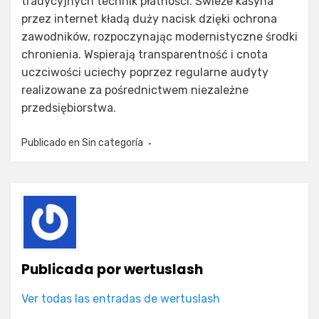
tradycyjnych technik płatności. Świeże kasyna
przez internet kładą duży nacisk dzięki ochrona
zawodników, rozpoczynając modernistyczne środki
chronienia. Wspierają transparentność i cnota
uczciwości uciechy poprzez regularne audyty
realizowane za pośrednictwem niezależne
przedsiębiorstwa.
Publicado en
Sin categoría
Publicada por
wertuslash
Ver todas las entradas de wertuslash