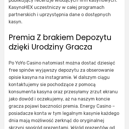
publikujący recenzje wiodących firm kasynowych.
KasynoHEX uczestniczy w całej programach
partnerskich i uprzystępnia dane o dostępnych
kasyn.
Premia Z brakiem Depozytu
dzięki Urodziny Gracza
Po YoYo Casino natomiast można dostać dziesięć
free spinów wyjąwszy depozytu za obserowanie
opisie kasyna na instagramie. W dalszym ciągu
kontaktujemy sie pochodzące z pomocą
konsumenta kasyna oraz przesyłamy zrzut ekranu
jako dowód i oczekujemy, aż na naszym koncie
gracza pojawi baczności premia. Energy Casino –
posiadacze konta w tym legalnym kasynie każdego
dnia mają możliwość zerknąć do oryginalnej
skrzyni spośród prezentami. Wśród prezentów od