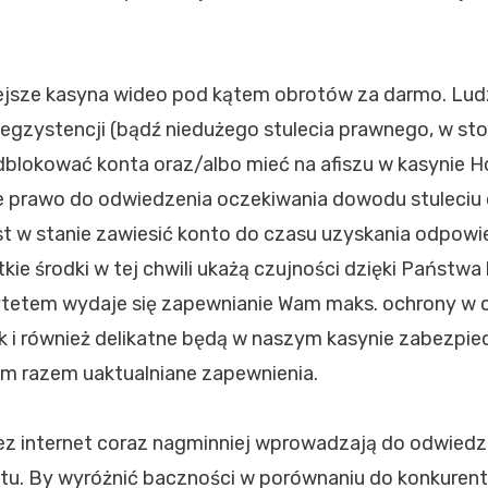
iejsze kasyna wideo pod kątem obrotów za darmo. Ludz
egzystencji (bądź niedużego stulecia prawnego, w sto
dblokować konta oraz/albo mieć na afiszu w kasynie H
ie prawo do odwiedzenia oczekiwania dowodu stuleci
est w stanie zawiesić konto do czasu uzyskania odpowie
ie środki w tej chwili ukażą czujności dzięki Państwa
rytetem wydaje się zapewnianie Wam maks. ochrony w ci
k i również delikatne będą w naszym kasynie zabezpi
dym razem uaktualniane zapewnienia.
ez internet coraz nagminniej wprowadzają do odwiedz
u. By wyróżnić baczności w porównaniu do konkuren