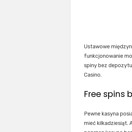
Ustawowe międzynar
funkcjonowanie mo
spiny bez depozytu
Casino.
Free spins 
Pewne kasyna posia
mieć kilkadziesiąt.
A