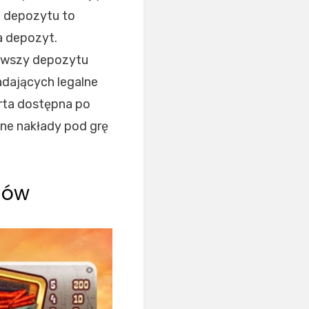
m depozytu to
na depozyt.
ąwszy depozytu
dających legalne
rta dostępna po
tne nakłady pod grę
nów