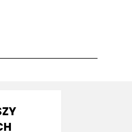
SZY
CH