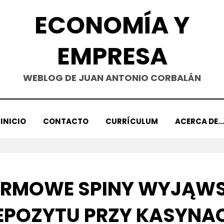
ECONOMÍA Y
EMPRESA
WEBLOG DE JUAN ANTONIO CORBALÁN
INICIO
CONTACTO
CURRÍCULUM
ACERCA DE…
RMOWE SPINY WYJĄW
EPOZYTU PRZY KASYNA