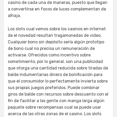
casino de cada una de maneras, puesto que llegan
a convertirse en focos de luces complementan de
alhaja.
Los slots cual vemos sobre los casinos en internet
de el novedad resultan tragamonedas de video.
Cualquier bono sin depósito serí­a algún prototipo
de bono cual no precisa un remuneración de
activarse. Ofrecidos como incentivo sobre
sometimiento, por lo general, son una publicidad
que otorga una cantidad reducida sobre tiradas de
balde indumentarias dinero de bonificación para
que el consumidor lo perfectamente invierta sobre
sus propias juegos preferidos. Puede combinar
giros de balde con recursos sobre descuento con el
fin de facilitar a las gente con manga larga algún
paquete sobre recompensas cual se puede usar
acerca de las otras zonas de el casino. Los slots