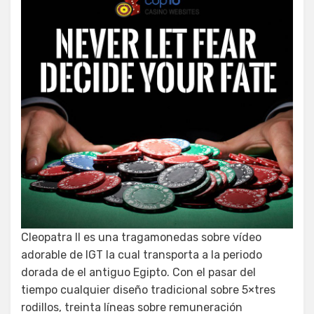
Cleopatra II es una tragamonedas sobre vídeo
adorable de IGT la cual transporta a la periodo
dorada de el antiguo Egipto. Con el pasar del
tiempo cualquier diseño tradicional sobre 5×tres
rodillos, treinta líneas sobre remuneración