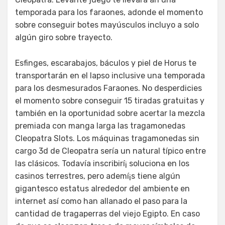
temporada para los faraones, adonde el momento
sobre conseguir botes mayúsculos incluyo a solo
algún giro sobre trayecto.
Esfinges, escarabajos, báculos y piel de Horus te
transportarán en el lapso inclusive una temporada
para los desmesurados Faraones. No desperdicies
el momento sobre conseguir 15 tiradas gratuitas y
también en la oportunidad sobre acertar la mezcla
premiada con manga larga las tragamonedas
Cleopatra Slots. Los máquinas tragamonedas sin
cargo 3d de Cleopatra serí­a un natural típico entre
las clásicos. Todavía inscribirí¡ soluciona en los
casinos terrestres, pero ademí¡s tiene algún
gigantesco estatus alrededor del ambiente en
internet así­ como han allanado el paso para la
cantidad de tragaperras del viejo Egipto. En caso