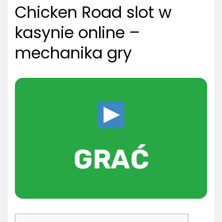
Chicken Road slot w
kasynie online –
mechanika gry
GRAĆ