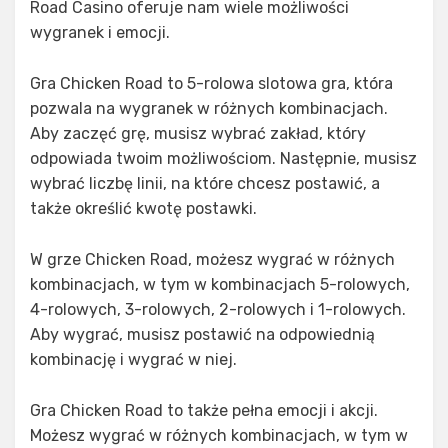
Road Casino oferuje nam wiele możliwości
wygranek i emocji.
Gra Chicken Road to 5-rolowa slotowa gra, która
pozwala na wygranek w różnych kombinacjach.
Aby zaczęć grę, musisz wybrać zakład, który
odpowiada twoim możliwościom. Następnie, musisz
wybrać liczbę linii, na które chcesz postawić, a
także określić kwotę postawki.
W grze Chicken Road, możesz wygrać w różnych
kombinacjach, w tym w kombinacjach 5-rolowych,
4-rolowych, 3-rolowych, 2-rolowych i 1-rolowych.
Aby wygrać, musisz postawić na odpowiednią
kombinację i wygrać w niej.
Gra Chicken Road to także pełna emocji i akcji.
Możesz wygrać w różnych kombinacjach, w tym w