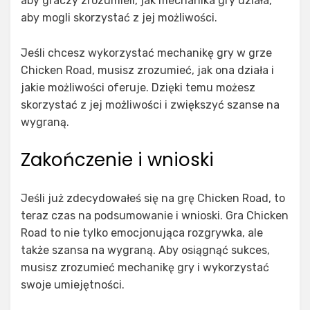
aby graczy zrozumieli, jak mechanika gry działa,
aby mogli skorzystać z jej możliwości.
Jeśli chcesz wykorzystać mechanikę gry w grze
Chicken Road, musisz zrozumieć, jak ona działa i
jakie możliwości oferuje. Dzięki temu możesz
skorzystać z jej możliwości i zwiększyć szanse na
wygraną.
Zakończenie i wnioski
Jeśli już zdecydowałeś się na grę Chicken Road, to
teraz czas na podsumowanie i wnioski. Gra Chicken
Road to nie tylko emocjonująca rozgrywka, ale
także szansa na wygraną. Aby osiągnąć sukces,
musisz zrozumieć mechanikę gry i wykorzystać
swoje umiejętności.