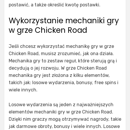
postawić, a także określić kwotę postawki.
Wykorzystanie mechaniki gry
w grze Chicken Road
Jeśli chcesz wykorzystać mechanikę gry w grze
Chicken Road, musisz zrozumieć, jak ona działa.
Mechanika gry to zestaw reguł, które sterują grą i
decydują o jej rozwoju. W grze Chicken Road
mechanika gry jest złożona z kilku elementów,
takich jak: losowe wydarzenia, bonusy, free spins i
wiele innych.
Losowe wydarzenia są jeden z najważniejszych
elementów mechaniki gry w grze Chicken Road.
Dzięki nim graczy mogą otrzymywać nagrody, takie
jak darmowe obroty, bonusy i wiele innych. Losowe