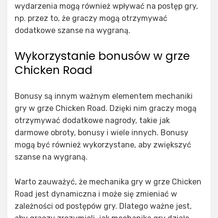
wydarzenia mogą również wpływać na postęp gry,
np. przez to, że graczy mogą otrzymywać
dodatkowe szanse na wygraną.
Wykorzystanie bonusów w grze
Chicken Road
Bonusy są innym ważnym elementem mechaniki
gry w grze Chicken Road. Dzięki nim graczy mogą
otrzymywać dodatkowe nagrody, takie jak
darmowe obroty, bonusy i wiele innych. Bonusy
mogą być również wykorzystane, aby zwiększyć
szanse na wygraną.
Warto zauważyć, że mechanika gry w grze Chicken
Road jest dynamiczna i może się zmieniać w
zależności od postępów gry. Dlatego ważne jest,