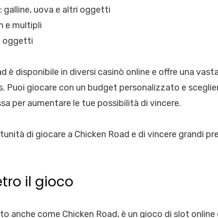
: galline, uova e altri oggetti
 e multipli
e oggetti
d è disponibile in diversi casinò online e offre una vas
s. Puoi giocare con un budget personalizzato e sceglier
a per aumentare le tue possibilità di vincere.
unità di giocare a Chicken Road e di vincere grandi pre
etro il gioco
 noto anche come Chicken Road, è un gioco di slot onlin