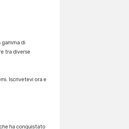
ta gamma di
e tra diverse
mi. Iscrivetevi ora e
e che ha conquistato