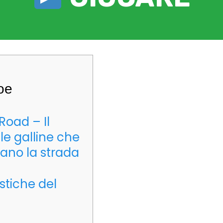
ое
Road – Il
le galline che
sano la strada
stiche del