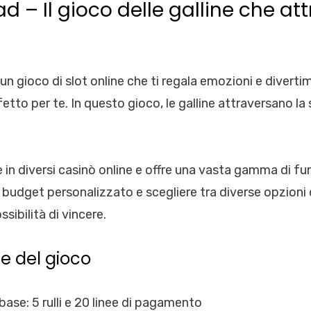
d – Il gioco delle galline che at
i un gioco di slot online che ti regala emozioni e divertim
tto per te. In questo gioco, le galline attraversano la 
le in diversi casinò online e offre una vasta gamma di fu
 budget personalizzato e scegliere tra diverse opzion
sibilità di vincere.
he del gioco
base: 5 rulli e 20 linee di pagamento