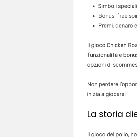
Simboli speciali
Bonus: free spin
Premi: denaro 
Il gioco Chicken Roa
funzionalità e bonu
opzioni di scommess
Non perdere l’opport
inizia a giocare!
La storia di
Il gioco del pollo,