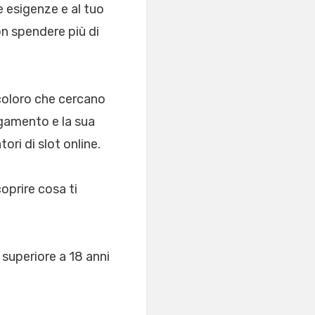
 esigenze e al tuo
on spendere più di
coloro che cercano
agamento e la sua
ri di slot online.
oprire cosa ti
 superiore a 18 anni