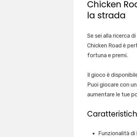
Chicken Roa
la strada
Se sei alla ricerca d
Chicken Road è perfe
fortuna e premi.
Il gioco è disponibi
Puoi giocare con un
aumentare le tue pos
Caratteristic
Funzionalità di 