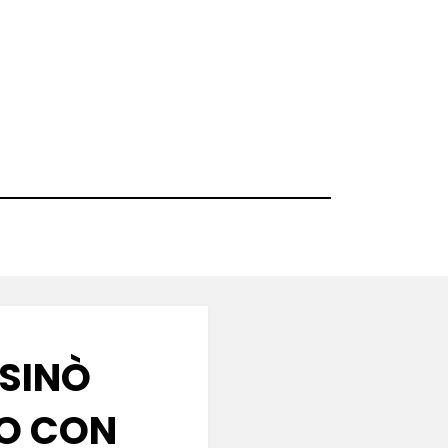
ASINÒ
TO CON