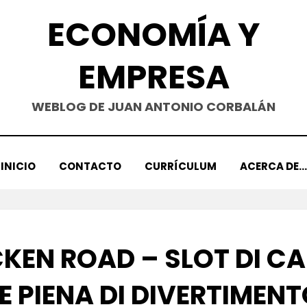
ECONOMÍA Y
EMPRESA
WEBLOG DE JUAN ANTONIO CORBALÁN
INICIO
CONTACTO
CURRÍCULUM
ACERCA DE…
KEN ROAD – SLOT DI C
E PIENA DI DIVERTIMEN