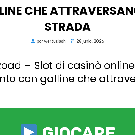
LINE CHE ATTRAVERSAN
STRADA
Publicada
por
wertuslash
28 junio, 2026
el
oad – Slot di casinò online
nto con galline che attrav
GIOCARE