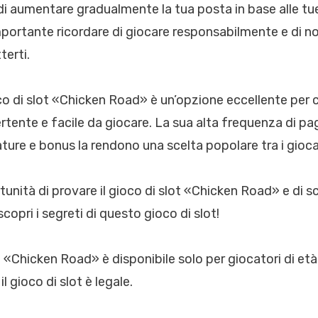
di aumentare gradualmente la tua posta in base alle tue
importante ricordare di giocare responsabilmente e di n
erti.
co di slot «Chicken Road» è un’opzione eccellente per 
ertente e facile da giocare. La sua alta frequenza di p
re e bonus la rendono una scelta popolare tra i giocato
unità di provare il gioco di slot «Chicken Road» e di sc
scopri i segreti di questo gioco di slot!
ot «Chicken Road» è disponibile solo per giocatori di età
 il gioco di slot è legale.