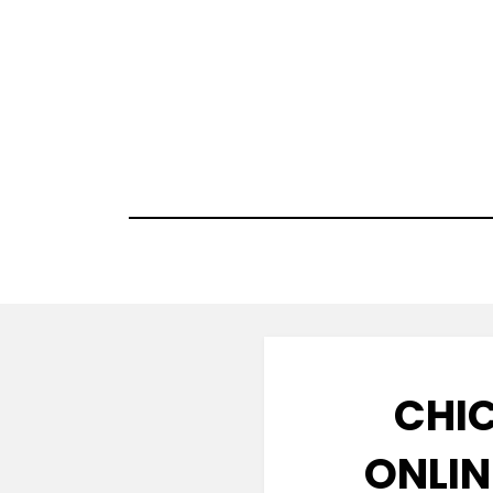
Saltar
al
contenido
CHIC
ONLIN