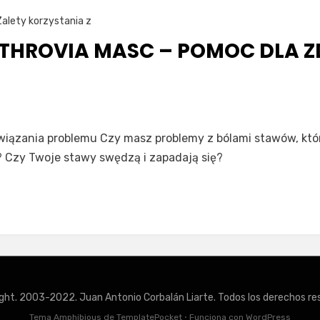
Zalety korzystania z
THROVIA MASC – POMOC DLA 
znaj
związania problemu Czy masz problemy z bólami stawów, któ
throvia
 Czy Twoje stawy swędzą i zapadają się?
sc
omoc
a
rowia
tawów
ght. 2003-2022. Juan Antonio Corbalán Liarte. Todos los derechos re
Tema Amphibious de
TemplatePocket
⋅
Funciona con
WordPress