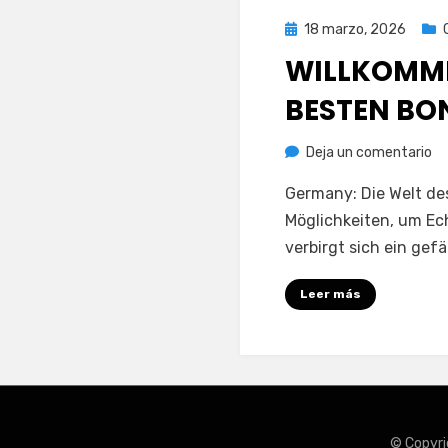
Publicada
18 marzo, 2026
el
WILLKOMME
BESTEN BON
en
por
Deja un comentario
wertuslash
Wi
Germany: Die Welt des 
be
Möglichkeiten, um Ec
Ca
verbirgt sich ein gef
De
–
Leer más
Di
be
Bo
so
Gr
© Copyri