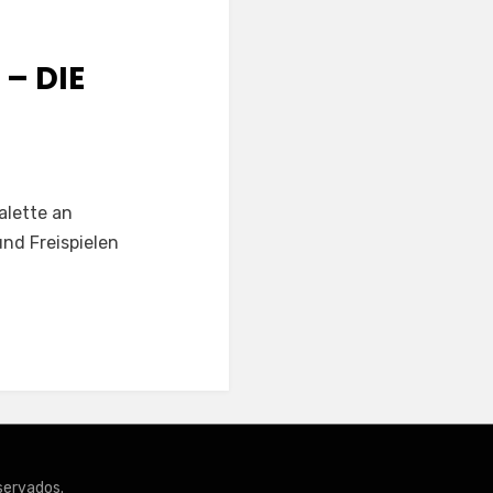
– DIE
alette an
nd Freispielen
servados.