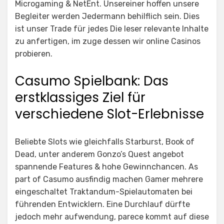
Microgaming & NetEnt. Unsereiner hoffen unsere
Begleiter werden Jedermann behilflich sein. Dies
ist unser Trade für jedes Die leser relevante Inhalte
zu anfertigen, im zuge dessen wir online Casinos
probieren.
Casumo Spielbank: Das
erstklassiges Ziel für
verschiedene Slot-Erlebnisse
Beliebte Slots wie gleichfalls Starburst, Book of
Dead, unter anderem Gonzo’s Quest angebot
spannende Features & hohe Gewinnchancen. As
part of Casumo ausfindig machen Gamer mehrere
eingeschaltet Traktandum-Spielautomaten bei
führenden Entwicklern. Eine Durchlauf dürfte
jedoch mehr aufwendung, parece kommt auf diese