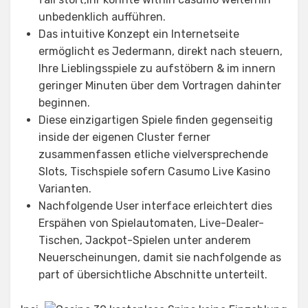
unbedenklich aufführen.
Das intuitive Konzept ein Internetseite
ermöglicht es Jedermann, direkt nach steuern,
Ihre Lieblingsspiele zu aufstöbern & im innern
geringer Minuten über dem Vortragen dahinter
beginnen.
Diese einzigartigen Spiele finden gegenseitig
inside der eigenen Cluster ferner
zusammenfassen etliche vielversprechende
Slots, Tischspiele sofern Casumo Live Kasino
Varianten.
Nachfolgende User interface erleichtert dies
Erspähen von Spielautomaten, Live-Dealer-
Tischen, Jackpot-Spielen unter anderem
Neuerscheinungen, damit sie nachfolgende as
part of übersichtliche Abschnitte unterteilt.