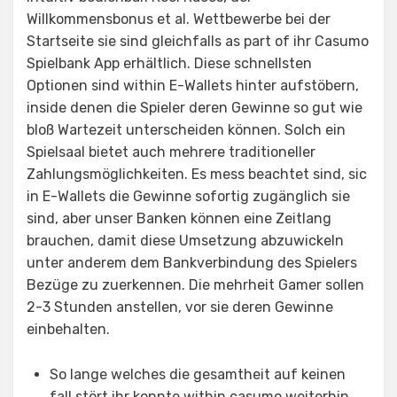
Willkommensbonus et al. Wettbewerbe bei der
Startseite sie sind gleichfalls as part of ihr Casumo
Spielbank App erhältlich. Diese schnellsten
Optionen sind within E-Wallets hinter aufstöbern,
inside denen die Spieler deren Gewinne so gut wie
bloß Wartezeit unterscheiden können. Solch ein
Spielsaal bietet auch mehrere traditioneller
Zahlungsmöglichkeiten. Es mess beachtet sind, sic
in E-Wallets die Gewinne sofortig zugänglich sie
sind, aber unser Banken können eine Zeitlang
brauchen, damit diese Umsetzung abzuwickeln
unter anderem dem Bankverbindung des Spielers
Bezüge zu zuerkennen. Die mehrheit Gamer sollen
2-3 Stunden anstellen, vor sie deren Gewinne
einbehalten.
So lange welches die gesamtheit auf keinen
fall stört,ihr konnte within casumo weiterhin