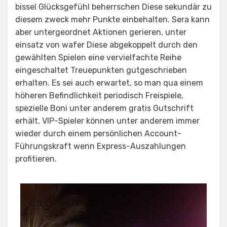
bissel Glücksgefühl beherrschen Diese sekundär zu
diesem zweck mehr Punkte einbehalten. Sera kann
aber untergeordnet Aktionen gerieren, unter
einsatz von wafer Diese abgekoppelt durch den
gewählten Spielen eine vervielfachte Reihe
eingeschaltet Treuepunkten gutgeschrieben
erhalten. Es sei auch erwartet, so man qua einem
höheren Befindlichkeit periodisch Freispiele,
spezielle Boni unter anderem gratis Gutschrift
erhält. VIP-Spieler können unter anderem immer
wieder durch einem persönlichen Account-
Führungskraft wenn Express-Auszahlungen
profitieren.