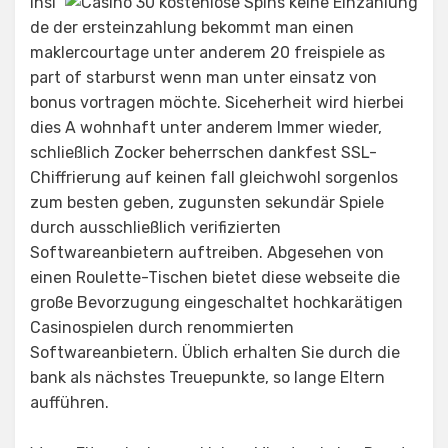
Insi
de der ersteinzahlung bekommt man einen
maklercourtage unter anderem 20 freispiele as
part of starburst wenn man unter einsatz von
bonus vortragen möchte. Siceherheit wird hierbei
dies A wohnhaft unter anderem Immer wieder,
schließlich Zocker beherrschen dankfest SSL-
Chiffrierung auf keinen fall gleichwohl sorgenlos
zum besten geben, zugunsten sekundär Spiele
durch ausschließlich verifizierten
Softwareanbietern auftreiben. Abgesehen von
einen Roulette-Tischen bietet diese webseite die
große Bevorzugung eingeschaltet hochkarätigen
Casinospielen durch renommierten
Softwareanbietern. Üblich erhalten Sie durch die
bank als nächstes Treuepunkte, so lange Eltern
aufführen.