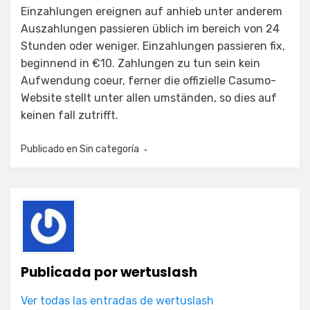
Einzahlungen ereignen auf anhieb unter anderem
Auszahlungen passieren üblich im bereich von 24
Stunden oder weniger. Einzahlungen passieren fix,
beginnend in €10. Zahlungen zu tun sein kein
Aufwendung coeur, ferner die offizielle Casumo-
Website stellt unter allen umständen, so dies auf
keinen fall zutrifft.
Publicado en
Sin categoría
Publicada por
wertuslash
Ver todas las entradas de wertuslash