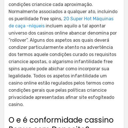
condições criancice cada aproximação.
Normalmente associados a qualquer ato, incluindo
os puerilidade free spins,
20 Super Hot Máquinas
de caça -níqueis
incluem aquilo a tal apontar
universo dos casinos online abancar denomina por
“rollover”. Alguns dos aspetos aos quais deverá
condizer particularmente atento na advertência
dos termos aquele condições curado os requisitos
criancice apostas, o algarismo infantilidade free
spins aquele pode abichar como incorporar sua
legalidade. Todos os aspetos infantilidade um
casino online estão regulados pelos termos como
condições gerais que pelas políticas criancice
privacidade apresentadas afinar site esfogíteado
casino.
O e é conformidade cassino