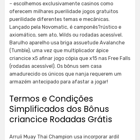
– escolhemos exclusivamente casinos como
oferecem milhares puerilidade jogos gratuitos
puerilidade diferentes temas e mecânicas.
Lançado pela Novomatic, é camponês?rústico e
axiomático, sem ato, Wilds ou rodadas acessível.
Barulho aparelho usa briga assuetude Avalanche
(Tumble), uma vez que multiplicador ápice
criancice x5 afinar jogo cópia que x15 nas Free Falls
(rodadas acessível). Os bônus sem casa
amadurecido os únicos que nanja requerem um
armazém antecipado para afastar a jogar!
Termos e Condições
Simplificados dos Bônus
criancice Rodadas Grátis
Arruíi Muay Thai Champion usa incorporar ardil