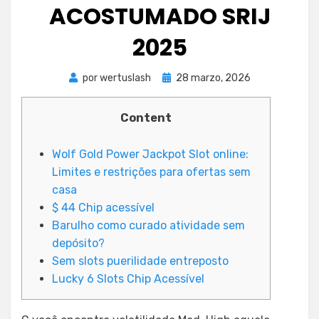
ACOSTUMADO SRIJ
2025
Publicada
por
wertuslash
28 marzo, 2026
el
Content
Wolf Gold Power Jackpot Slot online:
Limites e restrições para ofertas sem
casa
$ 44 Chip acessível
Barulho como curado atividade sem
depósito?
Sem slots puerilidade entreposto
Lucky 6 Slots Chip Acessível