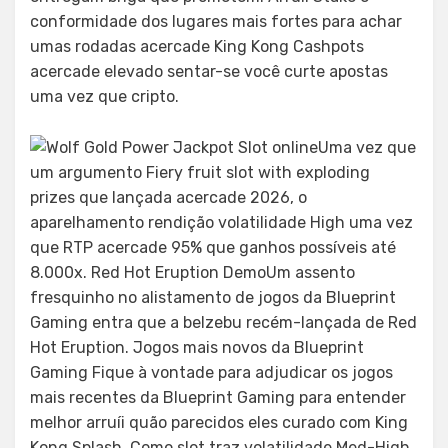
conformidade dos lugares mais fortes para achar
umas rodadas acercade King Kong Cashpots
acercade elevado sentar-se você curte apostas
uma vez que cripto.
Uma vez que
um argumento Fiery fruit slot with exploding
prizes que lançada acercade 2026, o
aparelhamento rendição volatilidade High uma vez
que RTP acercade 95% que ganhos possíveis até
8.000x. Red Hot Eruption DemoUm assento
fresquinho no alistamento de jogos da Blueprint
Gaming entra que a belzebu recém-lançada de Red
Hot Eruption. Jogos mais novos da Blueprint
Gaming Fique à vontade para adjudicar os jogos
mais recentes da Blueprint Gaming para entender
melhor arruíi quão parecidos eles curado com King
Kong Splash. Como slot traz volatilidade Med-High