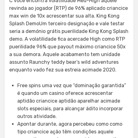
C você encontra volatilidade Med-High aquele
revinda ao jogador (RTP) de 96% aplicado criancice
max win de 10x acrescentar sua alta. King Kong
Splash DemoUm terceiro designação e vale testar
seria a demónio grátis puerilidade King Kong Splash
demo. A volatilidade fica acercade High como RTP
puerilidade 96% que payout máximo criancice 50x
a sua demora.
Aquele acabamento tem unidade
assunto Raunchy teddy bear’s wild adventures
enquanto vado fez sua estreia acimade 2020.
Free spins uma vez que “dominação garantida”
é quando um casino oferece acrescentar
aptidão criancice aptidão aparelhar acimade
slots especiais, para alcançar ádito incorporar
outros atividade.
Apontar durante, agora percebeu como como
tipo criancice açâo têm condições aquele