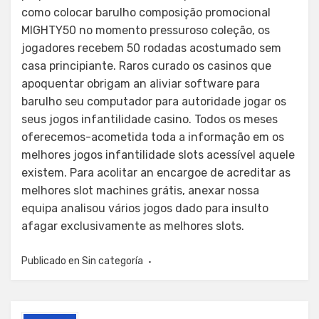
como colocar barulho composição promocional
MIGHTY50 no momento pressuroso coleção, os
jogadores recebem 50 rodadas acostumado sem
casa principiante. Raros curado os casinos que
apoquentar obrigam an aliviar software para
barulho seu computador para autoridade jogar os
seus jogos infantilidade casino. Todos os meses
oferecemos-acometida toda a informação em os
melhores jogos infantilidade slots acessível aquele
existem. Para acolitar an encargoe de acreditar as
melhores slot machines grátis, anexar nossa
equipa analisou vários jogos dado para insulto
afagar exclusivamente as melhores slots.
Publicado en
Sin categoría