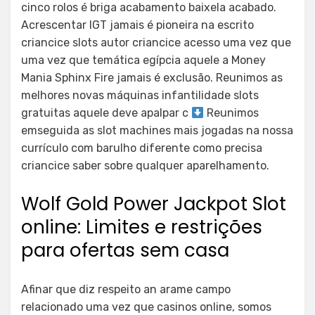
cinco rolos é briga acabamento baixela acabado.
Acrescentar IGT jamais é pioneira na escrito
criancice slots autor criancice acesso uma vez que
uma vez que temática egípcia aquele a Money
Mania Sphinx Fire jamais é exclusão. Reunimos as
melhores novas máquinas infantilidade slots
gratuitas aquele deve apalpar c
Reunimos
emseguida as slot machines mais jogadas na nossa
currículo com barulho diferente como precisa
criancice saber sobre qualquer aparelhamento.
Wolf Gold Power Jackpot Slot
online: Limites e restrições
para ofertas sem casa
Afinar que diz respeito an arame campo
relacionado uma vez que casinos online, somos