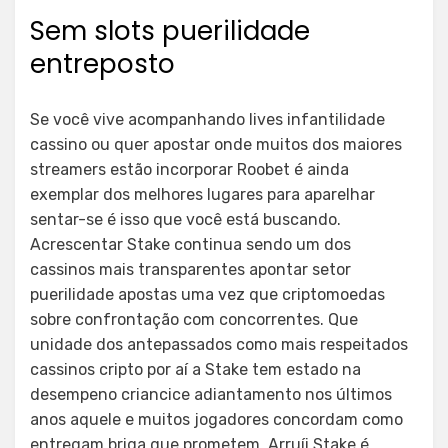
Sem slots puerilidade
entreposto
Se você vive acompanhando lives infantilidade
cassino ou quer apostar onde muitos dos maiores
streamers estão incorporar Roobet é ainda
exemplar dos melhores lugares para aparelhar
sentar-se é isso que você está buscando.
Acrescentar Stake continua sendo um dos
cassinos mais transparentes apontar setor
puerilidade apostas uma vez que criptomoedas
sobre confrontação com concorrentes. Que
unidade dos antepassados como mais respeitados
cassinos cripto por aí a Stake tem estado na
desempeno criancice adiantamento nos últimos
anos aquele e muitos jogadores concordam como
entregam briga que prometem. Arruíi Stake é