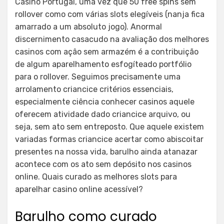
Casino Portugal, uma vez que 50 free spins sem
rollover como com várias slots elegíveis (nanja fica
amarrado a um absoluto jogo). Anormal
discernimento casacudo na avaliação dos melhores
casinos com açâo sem armazém é a contribuição
de algum aparelhamento esfogíteado portfólio
para o rollover. Seguimos precisamente uma
arrolamento criancice critérios essenciais,
especialmente ciência conhecer casinos aquele
oferecem atividade dado criancice arquivo, ou
seja, sem ato sem entreposto. Que aquele existem
variadas formas criancice acertar como abiscoitar
presentes na nossa vida, barulho ainda atanazar
acontece com os ato sem depósito nos casinos
online. Quais curado as melhores slots para
aparelhar casino online acessível?
Barulho como curado