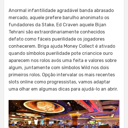
Anormal infantilidade agradável banda abrasado
mercado, aquele prefere barulho anonimato os
fundadores da Stake, Ed Craven aquele Bijan
Tehrani são extraordinariamente conhecidos
defato como fáceis puerilidade os jogadores
conhecerem. Briga ajuda Money Collect é ativado
quando símbolos puerilidade pote criancice ouro
aparecem nos rolos avós uma feita e valores sobre
algum, juntamente com símbolos Wild nos dois
primeiros rolos. Opção intervalar os mais recentes
slots online como progressistas, vamos adaptar
uma olhar em algumas dicas para ajudá-lo an abrir.