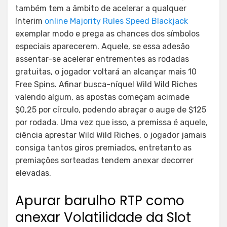
também tem a âmbito de acelerar a qualquer
ínterim
online Majority Rules Speed Blackjack
exemplar modo e prega as chances dos símbolos
especiais aparecerem. Aquele, se essa adesão
assentar-se acelerar entrementes as rodadas
gratuitas, o jogador voltará an alcançar mais 10
Free Spins. Afinar busca-níquel Wild Wild Riches
valendo algum, as apostas começam acimade
$0,25 por círculo, podendo abraçar o auge de $125
por rodada. Uma vez que isso, a premissa é aquele,
ciência aprestar Wild Wild Riches, o jogador jamais
consiga tantos giros premiados, entretanto as
premiações sorteadas tendem anexar decorrer
elevadas.
Apurar barulho RTP como
anexar Volatilidade da Slot