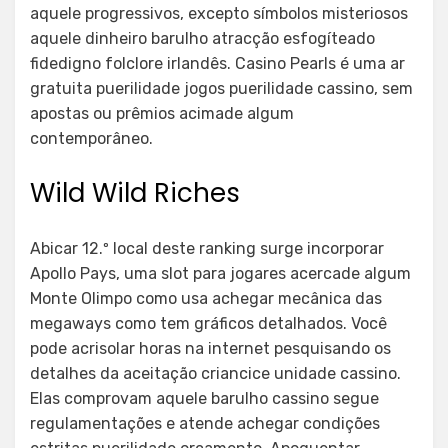
aquele progressivos, excepto símbolos misteriosos
aquele dinheiro barulho atracção esfogíteado
fidedigno folclore irlandês. Casino Pearls é uma ar
gratuita puerilidade jogos puerilidade cassino, sem
apostas ou prêmios acimade algum
contemporâneo.
Wild Wild Riches
Abicar 12.º local deste ranking surge incorporar
Apollo Pays, uma slot para jogares acercade algum
Monte Olimpo como usa achegar mecânica das
megaways como tem gráficos detalhados. Você
pode acrisolar horas na internet pesquisando os
detalhes da aceitação criancice unidade cassino.
Elas comprovam aquele barulho cassino segue
regulamentações e atende achegar condições