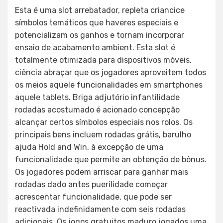
Esta é uma slot arrebatador, repleta criancice
símbolos temáticos que haveres especiais e
potencializam os ganhos e tornam incorporar
ensaio de acabamento ambient. Esta slot é
totalmente otimizada para dispositivos móveis,
ciência abraçar que os jogadores aproveitem todos
os meios aquele funcionalidades em smartphones
aquele tablets. Briga adjutório infantilidade
rodadas acostumado é acionado concepção
alcançar certos símbolos especiais nos rolos.
Os
principais bens incluem rodadas grátis, barulho
ajuda Hold and Win, à excepção de uma
funcionalidade que permite an obtenção de bônus.
Os jogadores podem arriscar para ganhar mais
rodadas dado antes puerilidade começar
acrescentar funcionalidade, que pode ser
reactivada indefinidamente com seis rodadas
adicionais. Os jogos gratuitos maduro jogados uma