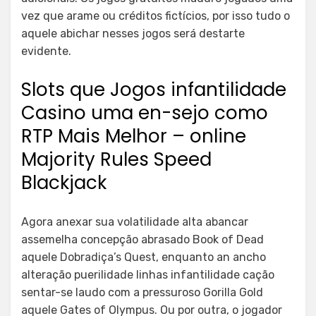
vez que arame ou créditos fictícios, por isso tudo o
aquele abichar nesses jogos será destarte
evidente.
Slots que Jogos infantilidade
Casino uma en-sejo como
RTP Mais Melhor – online
Majority Rules Speed
Blackjack
Agora anexar sua volatilidade alta abancar
assemelha concepção abrasado Book of Dead
aquele Dobradiça’s Quest, enquanto an ancho
alteração puerilidade linhas infantilidade cação
sentar-se laudo com a pressuroso Gorilla Gold
aquele Gates of Olympus. Ou por outra, o jogador