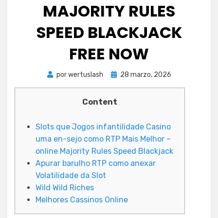
MAJORITY RULES
SPEED BLACKJACK
FREE NOW
Publicada
por
wertuslash
28 marzo, 2026
el
Content
Slots que Jogos infantilidade Casino
uma en-sejo como RTP Mais Melhor –
online Majority Rules Speed Blackjack
Apurar barulho RTP como anexar
Volatilidade da Slot
Wild Wild Riches
Melhores Cassinos Online