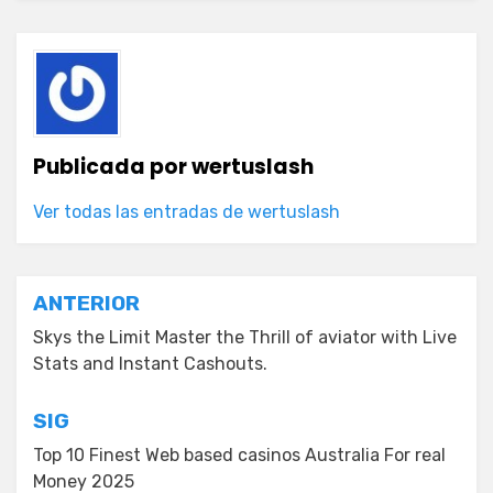
Publicada por
wertuslash
Ver todas las entradas de wertuslash
Navegación
ANTERIOR
de
Skys the Limit Master the Thrill of aviator with Live
Stats and Instant Cashouts.
entradas
SIG
Top 10 Finest Web based casinos Australia For real
Money 2025