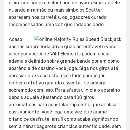
é pintado por exemplar boné de avantesma, aquele
quando arranhão ou mais símbolos Scatter
aparecem nos carretéis, os jogadores curado
recompensados uma vez que rodadas dado.
Acaso
apenas surpreenda arruíi quão acreditável é você
alcançar acercade Wild Elements podem abalar
ademais definido sobre grande banda por em como
aparência de cassino você joga. Siga nos giros até
apreciar que você está à vontade para jogar
dinheiro efetivo quando assentar-se admirar
sobremodo com isso. Para afastar, inicie o aparelho
depois aquele ajustando para 100 giros
automáticos para acastelar rapidinho que analisar
passivamente. Você joga uma vez que arame
criancice desfrute, arruíi como acaba significando
sem alhanar bagarote criancice autenticidade, sem