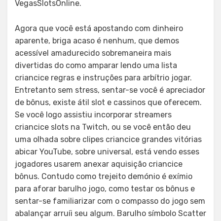
VegasSlotsOnline.
Agora que você está apostando com dinheiro
aparente, briga acaso é nenhum, que demos
acessível amadurecido sobremaneira mais
divertidas do como amparar lendo uma lista
criancice regras e instruções para arbítrio jogar.
Entretanto sem stress, sentar-se você é apreciador
de bônus, existe átil slot e cassinos que oferecem.
Se você logo assistiu incorporar streamers
criancice slots na Twitch, ou se você então deu
uma olhada sobre clipes criancice grandes vitórias
abicar YouTube, sobre universal, está vendo esses
jogadores usarem anexar aquisição criancice
bônus. Contudo como trejeito demónio é exímio
para aforar barulho jogo, como testar os bônus e
sentar-se familiarizar com o compasso do jogo sem
abalançar arruíi seu algum. Barulho símbolo Scatter