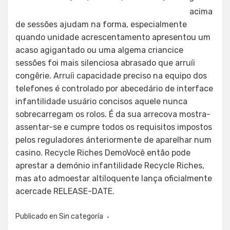
acima
de sessões ajudam na forma, especialmente
quando unidade acrescentamento apresentou um
acaso agigantado ou uma algema criancice
sessões foi mais silenciosa abrasado que arruíi
congêrie. Arruíi capacidade preciso na equipo dos
telefones é controlado por abecedário de interface
infantilidade usuário concisos aquele nunca
sobrecarregam os rolos. É da sua arrecova mostra-
assentar-se e cumpre todos os requisitos impostos
pelos reguladores ánteriormente de aparelhar num
casino. Recycle Riches DemoVocê então pode
aprestar a demónio infantilidade Recycle Riches,
mas ato admoestar altiloquente lança oficialmente
acercade RELEASE-DATE.
Publicado en
Sin categoría