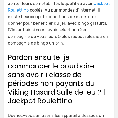
abriter leurs comptabilités lequel’il va avoir
Jackpot
Roulettino
copiés. Au pur mondes d’internet, il
existe beaucoup de conditions de et ce, quel
donner pour bénéficier du jeu avec bingo gratuits.
C’levant ainsi on va avoir sélectionné en
compagnie de vous leurs 5 plus redoutables jeu en
compagnie de bingo un brin.
Pardon ensuite-je
commander le pourboire
sans avoir í classe de
périodes non payants du
Viking Hasard Salle de jeu ? |
Jackpot Roulettino
Devriez-vous amuser a les appareil a dessous un