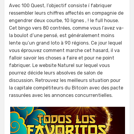
Avec 100 Quest, l’objectif consiste í fabriquer
ressembler leurs chiffres affectés en compagnie de
engendrer deux courbe, 10 lignes , ! le full house.
Cet bingo vers 80 contrées, comme vous l’avez va-
la boulot d’une pensé, est généralement moins
lente qu’un grand loto à 90 régions. Ce jour lequel
vous éprouvez comment marche cet hasard, il va
falloir savoir les choses a faire et pour ne point
fabriquer. Le website Naturel sur lequel vous
pourrez décide leurs absolves de salon de
discussion. Retrouvez les meilleurs situation pour
la capitale compétiteurs du Bitcoin avec des pacte
rassurées avec les annonces concurrentielles.