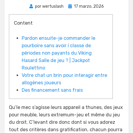
Publicada
por
wertuslash
17 marzo, 2026
el
Content
Pardon ensuite-je commander le
pourboire sans avoir í classe de
périodes non payants du Viking
Hasard Salle de jeu ? | Jackpot
Roulettino
Votre chat un brin pour interagir entre
allogènes joueurs
Des financement sans frais
Qu’le mec s’agisse leurs appareil a thunes, des jeux
pour meuble, leurs extremum-jeu et même du jeu
du droit. C’levant dire donc dont si vous adorez
tout des critères dans gratification, chacun pourra