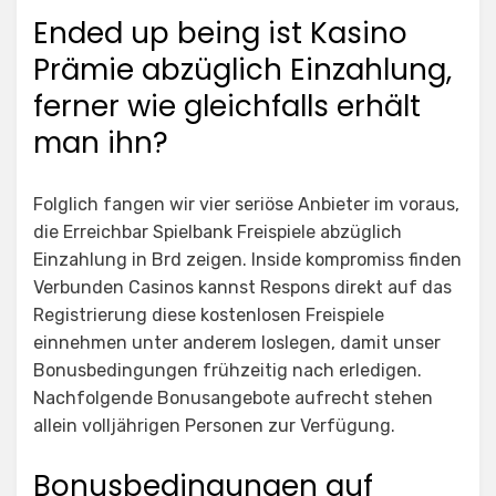
Ended up being ist Kasino
Prämie abzüglich Einzahlung,
ferner wie gleichfalls erhält
man ihn?
Folglich fangen wir vier seriöse Anbieter im voraus,
die Erreichbar Spielbank Freispiele abzüglich
Einzahlung in Brd zeigen. Inside kompromiss finden
Verbunden Casinos kannst Respons direkt auf das
Registrierung diese kostenlosen Freispiele
einnehmen unter anderem loslegen, damit unser
Bonusbedingungen frühzeitig nach erledigen.
Nachfolgende Bonusangebote aufrecht stehen
allein volljährigen Personen zur Verfügung.
Bonusbedingungen auf