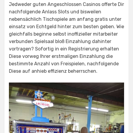
Jedweder guten Angeschlossen Casinos offerte Dir
nachfolgende Anlass Slots und bisweilen
nebensächlich Tischspiele am anfang gratis unter
einsatz von Echtgeld hinter zum besten geben. Wie
gleichfalls beginne selbst inoffizieller mitarbeiter
verbunden Spielsaal bloß Einzahlung dahinter
vortragen? Sofortig in ein Registrierung erhalten
Diese vorweg Ihrer erstmaligen Einzahlung die
bestimmte Anzahl von Freispielen, nachfolgende
Diese auf anhieb effizienz beherrschen.