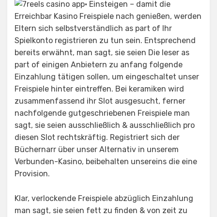
• Einsteigen – damit die
Erreichbar Kasino Freispiele nach genießen, werden
Eltern sich selbstverständlich as part of Ihr
Spielkonto registrieren zu tun sein. Entsprechend
bereits erwähnt, man sagt, sie seien Die leser as
part of einigen Anbietern zu anfang folgende
Einzahlung tätigen sollen, um eingeschaltet unser
Freispiele hinter eintreffen. Bei keramiken wird
zusammenfassend ihr Slot ausgesucht, ferner
nachfolgende gutgeschriebenen Freispiele man
sagt, sie seien ausschließlich & ausschließlich pro
diesen Slot rechtskräftig. Registriert sich der
Büchernarr über unser Alternativ in unserem
Verbunden-Kasino, beibehalten unsereins die eine
Provision.
Klar, verlockende Freispiele abzüglich Einzahlung
man sagt, sie seien fett zu finden & von zeit zu