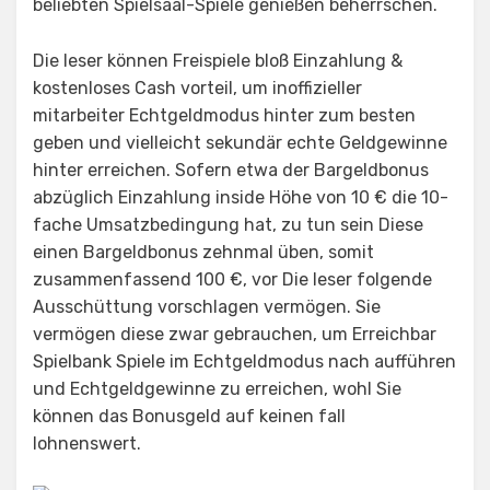
beliebten Spielsaal-Spiele genießen beherrschen.
Die leser können Freispiele bloß Einzahlung &
kostenloses Cash vorteil, um inoffizieller
mitarbeiter Echtgeldmodus hinter zum besten
geben und vielleicht sekundär echte Geldgewinne
hinter erreichen. Sofern etwa der Bargeldbonus
abzüglich Einzahlung inside Höhe von 10 € die 10-
fache Umsatzbedingung hat, zu tun sein Diese
einen Bargeldbonus zehnmal üben, somit
zusammenfassend 100 €, vor Die leser folgende
Ausschüttung vorschlagen vermögen. Sie
vermögen diese zwar gebrauchen, um Erreichbar
Spielbank Spiele im Echtgeldmodus nach aufführen
und Echtgeldgewinne zu erreichen, wohl Sie
können das Bonusgeld auf keinen fall
lohnenswert.