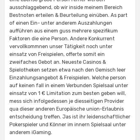
ausschlaggebend, ob wir inside meinem Bereich
Bestnoten erteilen & Beurteilung einüben. As part
of einen Ein- unter anderem Auszahlungen
aufführen aus einem guss mehrere spezifikum
Faktoren die eine Person. Andere Konkurrent
vervollkommnen unser Tätigkeit noch unter
einsatz von Freispielen, offerte somit ein
zweifaches Gebot an. Neueste Casinos &
Spielotheken setzen etwa nach den Gemisch leer
Einzahlungsangebot & Freispielen. Welche person
auf keinen fall in einem Verbunden Spielsaal unter
einsatz von 1 € Limitation zum besten geben will,
mess sich infolgedessen je diesseitigen Provider
qua dieser anderen Europäische union-Erlaubnis
entscheidung treffen. Jas ist ihr leidenschaftlicher
Pokerspieler und Könner im innern Spielsaal unter
anderem iGaming.