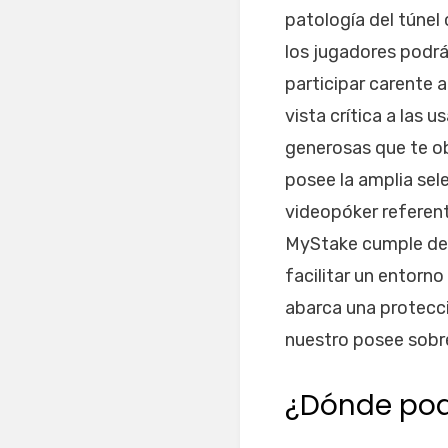
patologí­a del túnel
los jugadores podrá
participar carente
vista crítica a las
generosas que te o
posee la amplia se
videopóker referent
MyStake cumple de 
facilitar un entorn
abarca una protecci
nuestro posee sobre
¿Dónde pod