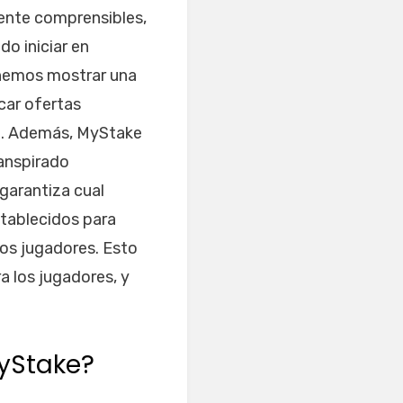
lmente comprensibles,
o iniciar en
onemos mostrar una
rcar ofertas
ro. Además, MyStake
anspirado
 garantiza cual
tablecidos para
los jugadores. Esto
a los jugadores, y
MyStake?