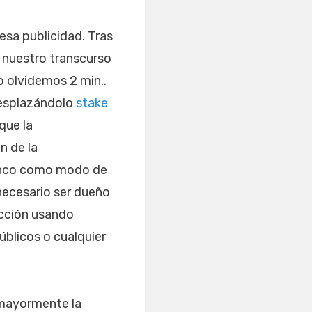
 esa publicidad.
Tras
, nuestro transcurso
o olvidemos 2 min..
desplazándolo
stake
que la
n de la
 banco como modo de
 necesario ser dueño
ección usando
blicos o cualquier
 mayormente la