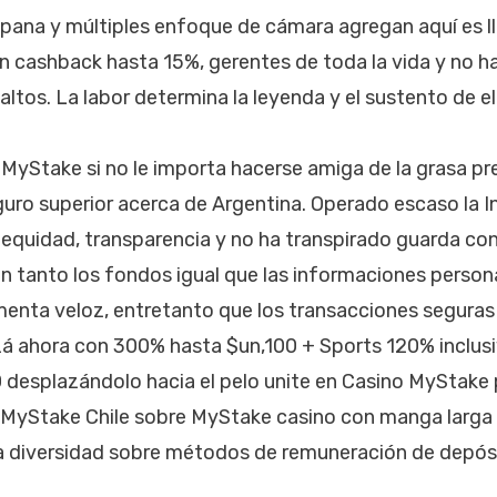
spana y múltiples enfoque de cámara agregan aquí­ es 
cashback hasta 15%, gerentes de toda la vida y no ha
tos. La labor determina la leyenda y el sustento de el
 MyStake si no le importa hacerse amiga de la grasa p
guro superior acerca de Argentina. Operado escaso la I
equidad, transparencia y no ha transpirado guarda co
en tanto los fondos igual que las informaciones persona
enta veloz, entretanto que los transacciones seguras
zá ahora con 300% hasta $un,100 + Sports 120% inclus
 desplazándolo hacia el pelo unite en Casino MyStake
n MyStake Chile sobre MyStake casino con manga larga
 diversidad sobre métodos de remuneración de depósit