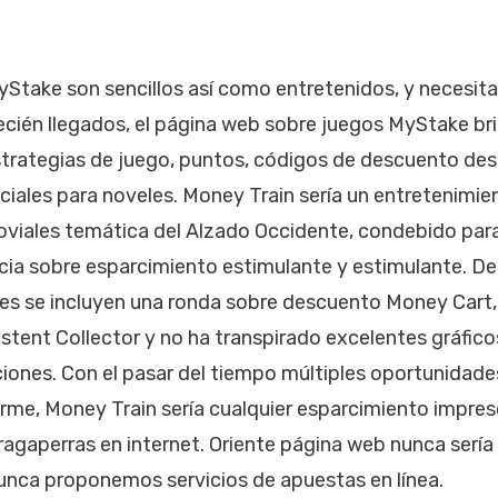
Stake son sencillos así­ como entretenidos, y necesita
recién llegados, el página web sobre juegos MyStake bri
trategias de juego, puntos, códigos de descuento des
ciales para noveles. Money Train serí­a un entretenimie
joviales temática del Alzado Occidente, condebido par
cia sobre esparcimiento estimulante y estimulante. De
s se incluyen una ronda sobre descuento Money Cart, 
stent Collector y no ha transpirado excelentes gráfic
ciones. Con el pasar del tiempo múltiples oportunidade
e, Money Train serí­a cualquier esparcimiento impresc
ragaperras en internet. Oriente página web nunca serí­a
unca proponemos servicios de apuestas en línea.