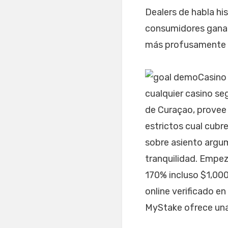
Dealers de habla hi
consumidores ganan 
más profusamente al
Casino
cualquier casino se
de Curaçao, provee 
estrictos cual cubr
sobre asiento argum
tranquilidad. Empe
170% incluso $1,000
online verificado e
MyStake ofrece una