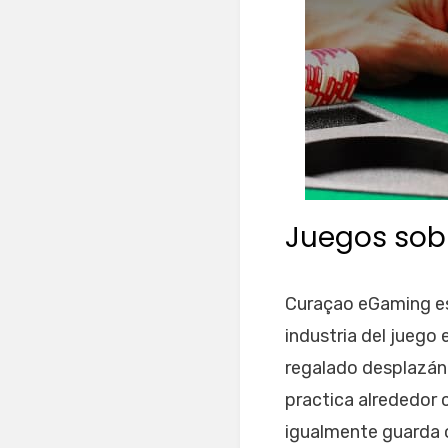
Juegos sob
Curaçao eGaming es 
industria del juego
regalado desplazánd
practica alrededor 
igualmente guarda o