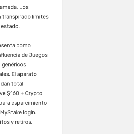
llamada. Los
 transpirado límites
 estado.
resenta como
nfluencia de Juegos
n genéricos
les. El aparato
 dan total
ive $160 + Crypto
 para esparcimiento
 MyStake login.
os y retiros.