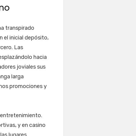
ino
ha transpirado
l inicial depósito,
cero. Las
esplazándolo hacia
dores joviales sus
anga larga
emos promociones y
 entretenimiento.
tivas, y en casino
las lugares