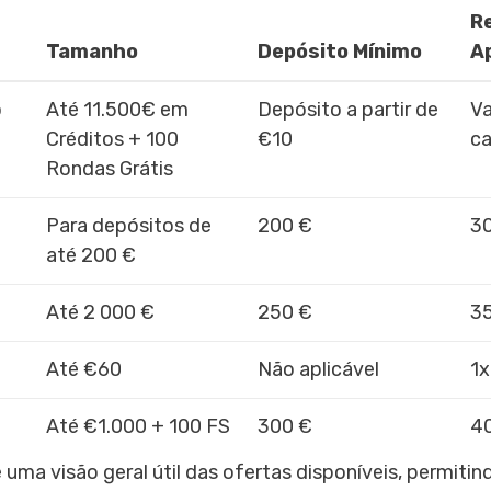
R
Tamanho
Depósito Mínimo
A
o
Até 11.500€ em
Depósito a partir de
Va
Créditos + 100
€10
c
Rondas Grátis
Para depósitos de
200 €
3
até 200 €
Até 2 000 €
250 €
3
Até €60
Não aplicável
1x
Até €1.000 + 100 FS
300 €
4
 uma visão geral útil das ofertas disponíveis, permiti