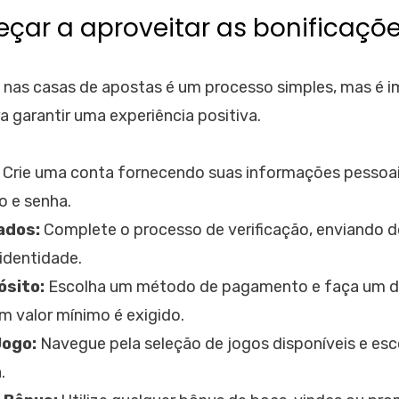
ar a aproveitar as bonificaçõ
da nas casas de apostas é um processo simples, mas é 
 garantir uma experiência positiva.
Crie uma conta fornecendo suas informações pessoai
o e senha.
ados:
Complete o processo de verificação, enviando
identidade.
ósito:
Escolha um método de pagamento e faça um d
 valor mínimo é exigido.
Jogo:
Navegue pela seleção de jogos disponíveis e esc
.