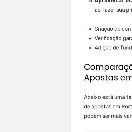
Aproveitar os
ao fazer sua pr
Criação de cont
Verificação gar
Adição de fund
Comparação
Apostas em
Abaixo está uma tab
de apostas em Port
podem ser mais van