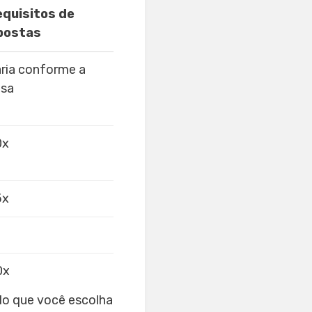
equisitos de
postas
ria conforme a
asa
0x
5x
0x
ndo que você escolha