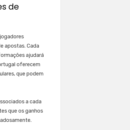
es de
 jogadores
de apostas. Cada
nformações ajudará
ortugal oferecem
ulares, que podem
associados a cada
tes que os ganhos
idadosamente.