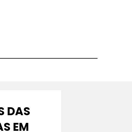
S DAS
AS EM