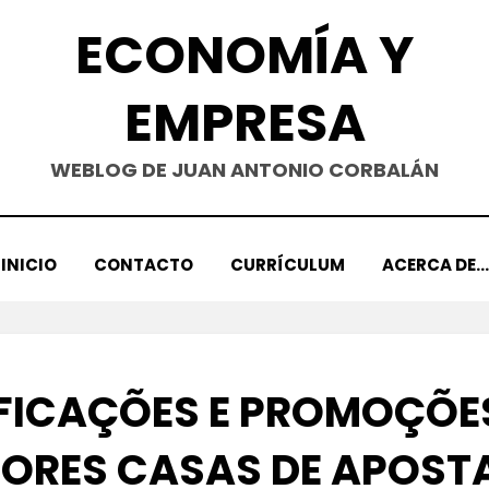
ECONOMÍA Y
EMPRESA
WEBLOG DE JUAN ANTONIO CORBALÁN
INICIO
CONTACTO
CURRÍCULUM
ACERCA DE…
FICAÇÕES E PROMOÇÕE
ORES CASAS DE APOST