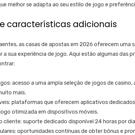
ue melhor se adapta ao seu estilo de jogo e preferênci
 características adicionais
aentes, as casas de apostas em 2026 oferecem uma sé
 a sua experiência de jogo. Aqui estão algumas das pr
ntrar:
ogos: acesso a uma ampla seleção de jogos de casino,
muito mais.
veis: plataformas que oferecem aplicativos dedicado
 jogo otimizada em dispositivos móveis.
cliente: suporte dedicado disponível 24 horas por dia
lares: oportunidades contínuas de obter bônus e pr