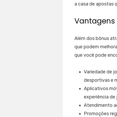
a casa de apostas q
Vantagens e
Além dos bônus atr
que podem melhorar
que você pode enco
Variedade de j
desportivas e 
Aplicativos mó
experiência de
Atendimento ao 
Promoções regu