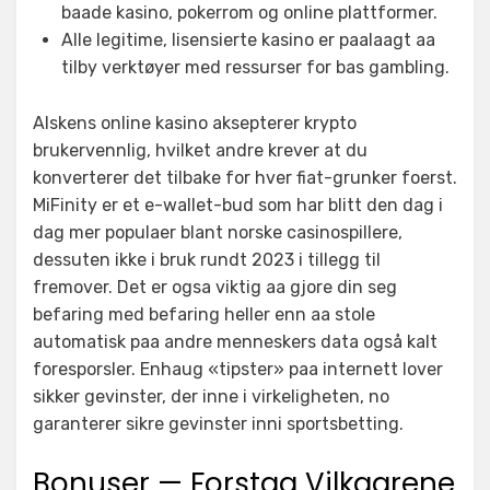
baade kasino, pokerrom og online plattformer.
Alle legitime, lisensierte kasino er paalaagt aa
tilby verktøyer med ressurser for bas gambling.
Alskens online kasino aksepterer krypto
brukervennlig, hvilket andre krever at du
konverterer det tilbake for hver fiat-grunker foerst.
MiFinity er et e-wallet-bud som har blitt den dag i
dag mer populaer blant norske casinospillere,
dessuten ikke i bruk rundt 2023 i tillegg til
fremover. Det er ogsa viktig aa gjore din seg
befaring med befaring heller enn aa stole
automatisk paa andre menneskers data også kalt
foresporsler. Enhaug «tipster» paa internett lover
sikker gevinster, der inne i virkeligheten, no
garanterer sikre gevinster inni sportsbetting.
Bonuser — Forstaa Vilkaarene