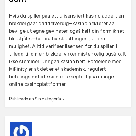
Hvis du spiller paa ett ulisensiiert kasino addert en
brøkdel gaar daddelverdig—kasino nekterer aa
bevilge ut egne gevinster, også kalt din formlikhet
blir stjålet—har du barsk talt ingen juridisk
mulighet. Alltid verifiser lisensen før du spiller, i
tillegg til om en brøkdel virker mistenkelig også kalt
ikke stemmer, unngaa kasino helt. Fordelene med
MiFinity er at det er et akademisk, regulert
betalingsmetode som er akseptert paa mange
online casinoplattformer.
Publicado en
Sin categoría