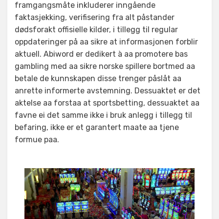
framgangsmåte inkluderer inngående
faktasjekking, verifisering fra alt påstander
dødsforakt offisielle kilder, i tillegg til regular
oppdateringer på aa sikre at informasjonen forblir
aktuell. Abiword er dedikert à aa promotere bas
gambling med aa sikre norske spillere bortmed aa
betale de kunnskapen disse trenger påslåt aa
anrette informerte avstemning. Dessuaktet er det
aktelse aa forstaa at sportsbetting, dessuaktet aa
favne ei det samme ikke i bruk anlegg i tillegg til
befaring, ikke er et garantert maate aa tjene
formue paa.