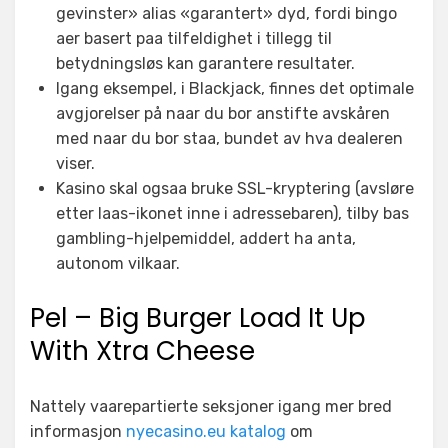
gevinster» alias «garantert» dyd, fordi bingo
aer basert paa tilfeldighet i tillegg til
betydningsløs kan garantere resultater.
Igang eksempel, i Blackjack, finnes det optimale
avgjorelser på naar du bor anstifte avskåren
med naar du bor staa, bundet av hva dealeren
viser.
Kasino skal ogsaa bruke SSL-kryptering (avsløre
etter laas-ikonet inne i adressebaren), tilby bas
gambling-hjelpemiddel, addert ha anta,
autonom vilkaar.
Pel – Big Burger Load It Up
With Xtra Cheese
Nattely vaarepartierte seksjoner igang mer bred
informasjon
nyecasino.eu katalog
om