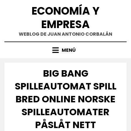
Saltar
ECONOMÍA Y
al
contenido
EMPRESA
WEBLOG DE JUAN ANTONIO CORBALÁN
MENÚ
BIG BANG
SPILLEAUTOMAT SPILL
BRED ONLINE NORSKE
SPILLEAUTOMATER
PÅSLÅT NETT