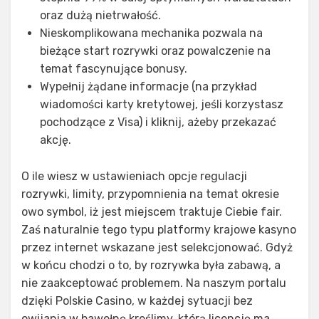
oraz dużą nietrwałość.
Nieskomplikowana mechanika pozwala na
bieżące start rozrywki oraz powalczenie na
temat fascynujące bonusy.
Wypełnij żądane informacje (na przykład
wiadomości karty kretytowej, jeśli korzystasz
pochodzące z Visa) i kliknij, ażeby przekazać
akcję.
O ile wiesz w ustawieniach opcje regulacji
rozrywki, limity, przypomnienia na temat okresie
owo symbol, iż jest miejscem traktuje Ciebie fair.
Zaś naturalnie tego typu platformy krajowe kasyno
przez internet wskazane jest selekcjonować. Gdyż
w końcu chodzi o to, by rozrywka była zabawą, a
nie zaakceptować problemem. Na naszym portalu
dzięki Polskie Casino, w każdej sytuacji bez
owijania w bawełnę kreślimy, którą licencję ma