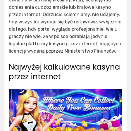
doniesienia cudzoziemskie lub krajowe kasyno
przez internet. Odrzucić ściemniamy, nie udajemy,
hdy wszystko wydaje się być ustawowe, wyłącznie
dlatego, hdy portal wygląda profesjonalnie. Wielu
graczy nie wie, że w polsce odrabiają jedynie
legalne platformy kasyno przez internet, mających
licencję wydaną poprzez Ministerstwo Finansów.
Najwyżej kalkulowane kasyna
przez internet