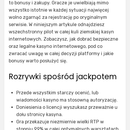
to bonusy i zakupy. Gracze je uwielbiają mimo
wszystko istotnie w każdej sytuacji najwięcej
wolno zgarnąć za rejestrację po oryginalnym
serwisie. W niniejszym artykule odnajdziesz
wszechstronny pilot w całej kuli ziemskiej kasyn
internetowych. Zobaczysz, jak dobrać bezpieczne
oraz legalne kasyno internetowego, pod co
zwracać uwagę w całej decyzji platformy i jakie
bonusy warto posłużyć się.
Rozrywki spośród jackpotem
Przede wszystkim starczy ocenić, lub
wiadomości kasyno ma stosowną autoryzację.
Doniesienia o licencji wyszukasz przeważnie u
dołu stronicy kasyna.
Gra przekazuje niezmiernie wielki RTP w
stopniu 99% w całej optymalnych warsztatach