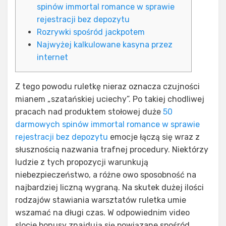
spinów immortal romance w sprawie
rejestracji bez depozytu
Rozrywki spośród jackpotem
Najwyżej kalkulowane kasyna przez
internet
Z tego powodu ruletkę nieraz oznacza czujności
mianem „szatańskiej uciechy”. Po takiej chodliwej
pracach nad produktem stołowej duże
50
darmowych spinów immortal romance w sprawie
rejestracji bez depozytu
emocje łączą się wraz z
słusznością nazwania trafnej procedury. Niektórzy
ludzie z tych propozycji warunkują
niebezpieczeństwo, a różne owo sposobność na
najbardziej liczną wygraną.
Na skutek dużej ilości
rodzajów stawiania warsztatów ruletka umie
wszamać na długi czas. W odpowiednim video
slocie bonusy znajdują się powiązane spośród