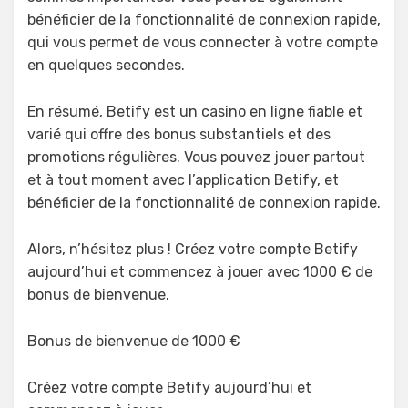
bénéficier de la fonctionnalité de connexion rapide,
qui vous permet de vous connecter à votre compte
en quelques secondes.
En résumé, Betify est un casino en ligne fiable et
varié qui offre des bonus substantiels et des
promotions régulières. Vous pouvez jouer partout
et à tout moment avec l’application Betify, et
bénéficier de la fonctionnalité de connexion rapide.
Alors, n’hésitez plus ! Créez votre compte Betify
aujourd’hui et commencez à jouer avec 1000 € de
bonus de bienvenue.
Bonus de bienvenue de 1000 €
Créez votre compte Betify aujourd’hui et