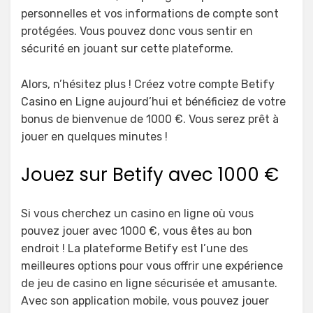
personnelles et vos informations de compte sont
protégées. Vous pouvez donc vous sentir en
sécurité en jouant sur cette plateforme.
Alors, n’hésitez plus ! Créez votre compte Betify
Casino en Ligne aujourd’hui et bénéficiez de votre
bonus de bienvenue de 1000 €. Vous serez prêt à
jouer en quelques minutes !
Jouez sur Betify avec 1000 €
Si vous cherchez un casino en ligne où vous
pouvez jouer avec 1000 €, vous êtes au bon
endroit ! La plateforme Betify est l’une des
meilleures options pour vous offrir une expérience
de jeu de casino en ligne sécurisée et amusante.
Avec son application mobile, vous pouvez jouer