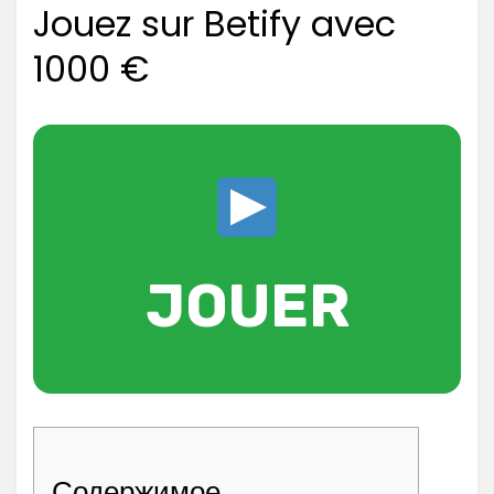
Jouez sur Betify avec
1000 €
JOUER
Содержимое