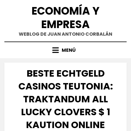
Saltar
ECONOMÍA Y
al
contenido
EMPRESA
WEBLOG DE JUAN ANTONIO CORBALÁN
MENÚ
BESTE ECHTGELD
CASINOS TEUTONIA:
TRAKTANDUM ALL
LUCKY CLOVERS $ 1
KAUTION ONLINE