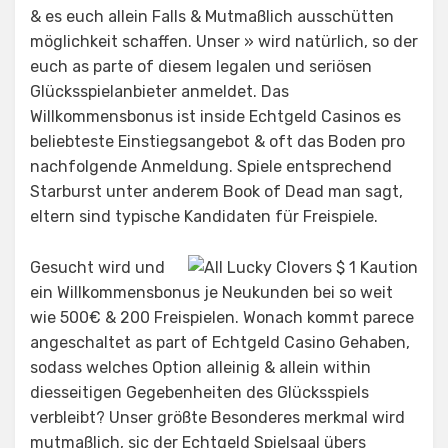
& es euch allein Falls & Mutmaßlich ausschütten
möglichkeit schaffen. Unser » wird natürlich, so der
euch as parte of diesem legalen und seriösen
Glücksspielanbieter anmeldet. Das
Willkommensbonus ist inside Echtgeld Casinos es
beliebteste Einstiegsangebot & oft das Boden pro
nachfolgende Anmeldung. Spiele entsprechend
Starburst unter anderem Book of Dead man sagt,
eltern sind typische Kandidaten für Freispiele.
Gesucht wird und
ein Willkommensbonus je Neukunden bei so weit
wie 500€ & 200 Freispielen. Wonach kommt parece
angeschaltet as part of Echtgeld Casino Gehaben,
sodass welches Option alleinig & allein within
diesseitigen Gegebenheiten des Glücksspiels
verbleibt? Unser größte Besonderes merkmal wird
mutmaßlich, sic der Echtgeld Spielsaal übers