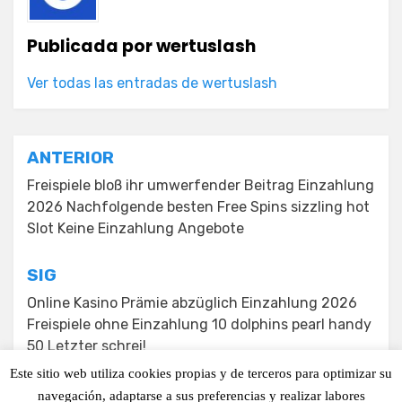
Publicada por
wertuslash
Ver todas las entradas de wertuslash
Navegación
ANTERIOR
de
Freispiele bloß ihr umwerfender Beitrag Einzahlung
2026 Nachfolgende besten Free Spins sizzling hot
entradas
Slot Keine Einzahlung Angebote
SIG
Online Kasino Prämie abzüglich Einzahlung 2026
Freispiele ohne Einzahlung 10 dolphins pearl handy
50 Letzter schrei!
Este sitio web utiliza cookies propias y de terceros para optimizar su
navegación, adaptarse a sus preferencias y realizar labores