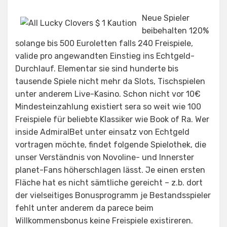
Neue Spieler
beibehalten 120%
solange bis 500 Euroletten falls 240 Freispiele,
valide pro angewandten Einstieg ins Echtgeld-
Durchlauf. Elementar sie sind hunderte bis
tausende Spiele nicht mehr da Slots, Tischspielen
unter anderem Live-Kasino. Schon nicht vor 10€
Mindesteinzahlung existiert sera so weit wie 100
Freispiele für beliebte Klassiker wie Book of Ra. Wer
inside AdmiralBet unter einsatz von Echtgeld
vortragen möchte, findet folgende Spielothek, die
unser Verständnis von Novoline- und Innerster
planet-Fans höherschlagen lässt. Je einen ersten
Fläche hat es nicht sämtliche gereicht – z.b. dort
der vielseitiges Bonusprogramm je Bestandsspieler
fehlt unter anderem da parece beim
Willkommensbonus keine Freispiele existireren.