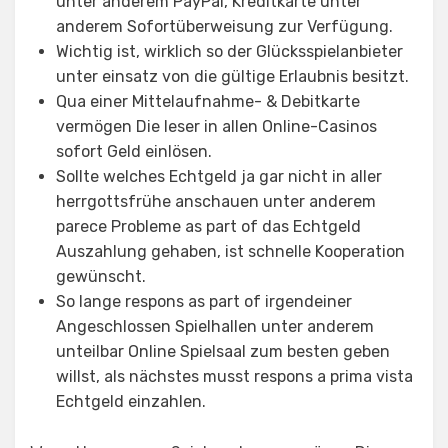
unter anderem PayPal, Kreditkarte unter
anderem Sofortüberweisung zur Verfügung.
Wichtig ist, wirklich so der Glücksspielanbieter
unter einsatz von die gültige Erlaubnis besitzt.
Qua einer Mittelaufnahme- & Debitkarte
vermögen Die leser in allen Online-Casinos
sofort Geld einlösen.
Sollte welches Echtgeld ja gar nicht in aller
herrgottsfrühe anschauen unter anderem
parece Probleme as part of das Echtgeld
Auszahlung gehaben, ist schnelle Kooperation
gewünscht.
So lange respons as part of irgendeiner
Angeschlossen Spielhallen unter anderem
unteilbar Online Spielsaal zum besten geben
willst, als nächstes musst respons a prima vista
Echtgeld einzahlen.