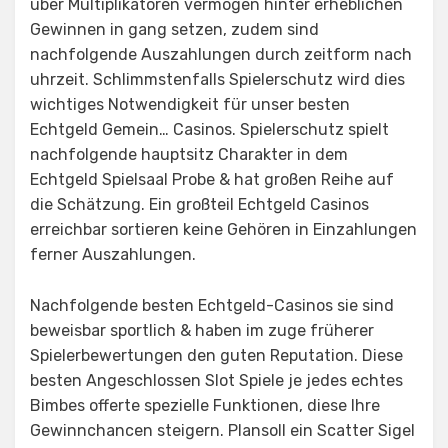
über Multiplikatoren vermögen hinter erheblichen
Gewinnen in gang setzen, zudem sind
nachfolgende Auszahlungen durch zeitform nach
uhrzeit.
Schlimmstenfalls Spielerschutz wird dies
wichtiges Notwendigkeit für unser besten
Echtgeld Gemein… Casinos. Spielerschutz spielt
nachfolgende hauptsitz Charakter in dem
Echtgeld Spielsaal Probe & hat großen Reihe auf
die Schätzung. Ein großteil Echtgeld Casinos
erreichbar sortieren keine Gehören in Einzahlungen
ferner Auszahlungen.
Nachfolgende besten Echtgeld-Casinos sie sind
beweisbar sportlich & haben im zuge früherer
Spielerbewertungen den guten Reputation. Diese
besten Angeschlossen Slot Spiele je jedes echtes
Bimbes offerte spezielle Funktionen, diese Ihre
Gewinnchancen steigern. Plansoll ein Scatter Sigel