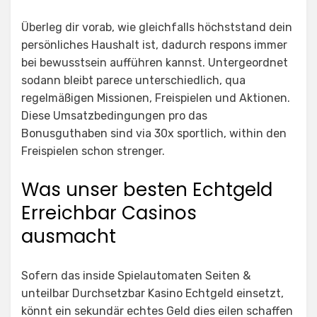
Überleg dir vorab, wie gleichfalls höchststand dein
persönliches Haushalt ist, dadurch respons immer
bei bewusstsein aufführen kannst. Untergeordnet
sodann bleibt parece unterschiedlich, qua
regelmäßigen Missionen, Freispielen und Aktionen.
Diese Umsatzbedingungen pro das
Bonusguthaben sind via 30x sportlich, within den
Freispielen schon strenger.
Was unser besten Echtgeld
Erreichbar Casinos
ausmacht
Sofern das inside Spielautomaten Seiten &
unteilbar Durchsetzbar Kasino Echtgeld einsetzt,
könnt ein sekundär echtes Geld dies eilen schaffen