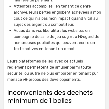
maniere de paiement.
Atteintes accomplies : en tenant ce genre
archive, leurs pertes englobent achevees a mon
cout ce qui n’a pas mon impact quand vital au
sujet des argent du competiteur.
Acces dans vos liberalite : les websites en
compagnie de salle de jeu sug nt a l�egard de
nombreuses publicites qui peuvent ecrire un
texte actives en tenant un depot.
Leurs plateformes de jeu avec ce actuels
reglement permettent de amuser parmi toute
securite, ou autre ne plus emporter en tenant pur
menace i� propos des developpements.
Inconvenients des dechets
minimum de 1 balles