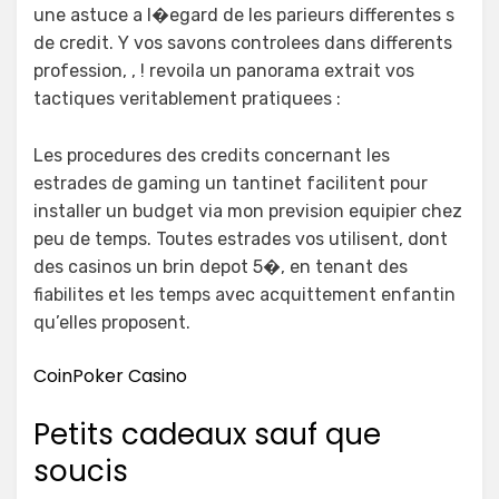
une astuce a l�egard de les parieurs differentes s
de credit. Y vos savons controlees dans differents
profession, , ! revoila un panorama extrait vos
tactiques veritablement pratiquees :
Les procedures des credits concernant les
estrades de gaming un tantinet facilitent pour
installer un budget via mon prevision equipier chez
peu de temps. Toutes estrades vos utilisent, dont
des casinos un brin depot 5�, en tenant des
fiabilites et les temps avec acquittement enfantin
qu’elles proposent.
CoinPoker Casino
Petits cadeaux sauf que
soucis