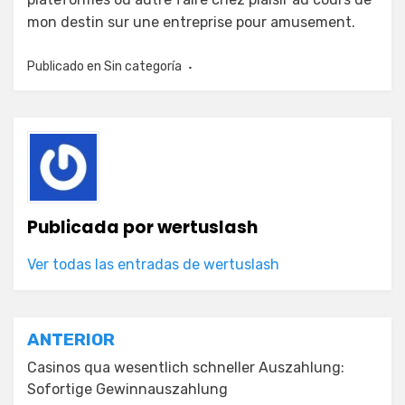
mon destin sur une entreprise pour amusement.
Publicado en
Sin categoría
Publicada por
wertuslash
Ver todas las entradas de wertuslash
Navegación
ANTERIOR
de
Casinos qua wesentlich schneller Auszahlung:
Sofortige Gewinnauszahlung
entradas