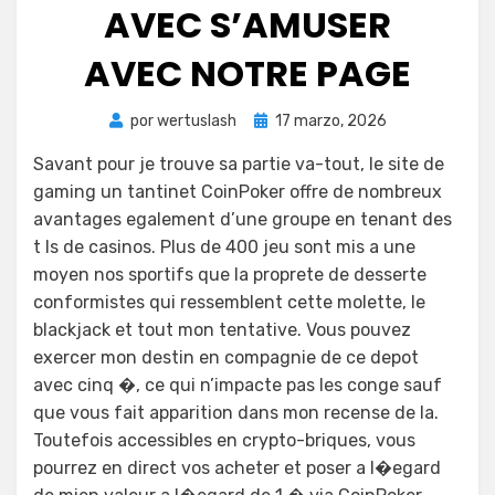
AVEC S’AMUSER
AVEC NOTRE PAGE
Publicada
por
wertuslash
17 marzo, 2026
el
Savant pour je trouve sa partie va-tout, le site de
gaming un tantinet CoinPoker offre de nombreux
avantages egalement d’une groupe en tenant des
t ls de casinos. Plus de 400 jeu sont mis a une
moyen nos sportifs que la proprete de desserte
conformistes qui ressemblent cette molette, le
blackjack et tout mon tentative. Vous pouvez
exercer mon destin en compagnie de ce depot
avec cinq �, ce qui n’impacte pas les conge sauf
que vous fait apparition dans mon recense de la.
Toutefois accessibles en crypto-briques, vous
pourrez en direct vos acheter et poser a l�egard