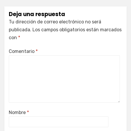
Deja una respuesta
Tu dirección de correo electrónico no será
publicada.
Los campos obligatorios están marcados
con
*
Comentario
*
Nombre
*