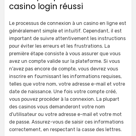
casino login réussi
Le processus de connexion à un casino en ligne est
généralement simple et intuitif. Cependant, il est
important de suivre attentivement les instructions
pour éviter les erreurs et les frustrations. La
première étape consiste à vous assurer que vous
avez un compte valide sur la plateforme. Si vous
n'avez pas encore de compte, vous devrez vous
inscrire en fournissant les informations requises,
telles que votre nom, votre adresse e-mail et votre
date de naissance. Une fois votre compte créé,
vous pouvez procéder à la connexion. La plupart
des casinos vous demanderont votre nom
d'utilisateur ou votre adresse e-mail et votre mot
de passe. Assurez-vous de saisir ces informations
correctement, en respectant la casse des lettres.