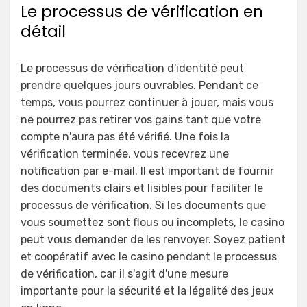
Le processus de vérification en
détail
Le processus de vérification d'identité peut
prendre quelques jours ouvrables. Pendant ce
temps, vous pourrez continuer à jouer, mais vous
ne pourrez pas retirer vos gains tant que votre
compte n'aura pas été vérifié. Une fois la
vérification terminée, vous recevrez une
notification par e-mail. Il est important de fournir
des documents clairs et lisibles pour faciliter le
processus de vérification. Si les documents que
vous soumettez sont flous ou incomplets, le casino
peut vous demander de les renvoyer. Soyez patient
et coopératif avec le casino pendant le processus
de vérification, car il s'agit d'une mesure
importante pour la sécurité et la légalité des jeux