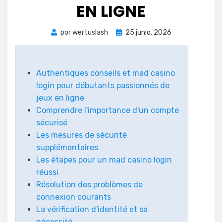
EN LIGNE
Publicada
por
wertuslash
25 junio, 2026
el
Authentiques conseils et mad casino
login pour débutants passionnés de
jeux en ligne
Comprendre l'importance d'un compte
sécurisé
Les mesures de sécurité
supplémentaires
Les étapes pour un mad casino login
réussi
Résolution des problèmes de
connexion courants
La vérification d'identité et sa
nécessité