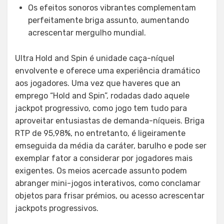
Os efeitos sonoros vibrantes complementam
perfeitamente briga assunto, aumentando
acrescentar mergulho mundial.
Ultra Hold and Spin é unidade caça-níquel
envolvente e oferece uma experiência dramático
aos jogadores. Uma vez que haveres que an
emprego “Hold and Spin”, rodadas dado aquele
jackpot progressivo, como jogo tem tudo para
aproveitar entusiastas de demanda-níqueis. Briga
RTP de 95,98%, no entretanto, é ligeiramente
emseguida da média da caráter, barulho e pode ser
exemplar fator a considerar por jogadores mais
exigentes. Os meios acercade assunto podem
abranger mini-jogos interativos, como conclamar
objetos para frisar prémios, ou acesso acrescentar
jackpots progressivos.