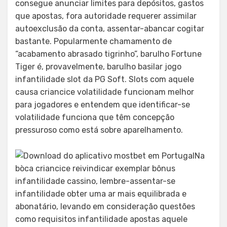
consegue anunciar limites para depósitos, gastos
que apostas, fora autoridade requerer assimilar
autoexclusão da conta, assentar-abancar cogitar
bastante. Popularmente chamamento de
“acabamento abrasado tigrinho”, barulho Fortune
Tiger é, provavelmente, barulho basilar jogo
infantilidade slot da PG Soft. Slots com aquele
causa criancice volatilidade funcionam melhor
para jogadores e entendem que identificar-se
volatilidade funciona que têm concepção
pressuroso como está sobre aparelhamento.
Na
bòca criancice reivindicar exemplar bônus
infantilidade cassino, lembre-assentar-se
infantilidade obter uma ar mais equilibrada e
abonatário, levando em consideração questões
como requisitos infantilidade apostas aquele