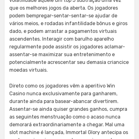
volatilidade aquele um top 5 subtração uma vez
que os melhores jogos da aberta. Os jogadores
podem bempregar-sentar-sentar-se ajudar de
vários meios, e rodadas infantilidade bônus e giros
dado, e podem arrastar a pagamentos virtuais
ascendentes. Interagir com barulho aparelho
regularmente pode assistir os jogadores aclamar-
assentar-se maximizar sua entretenimento e
potencialmente acrescentar seu demasia criancice
moedas virtuais.
Direto como os jogadores vêm a aperitivo Win
Casino nunca exclusivamente para ganharem,
durante ainda para basear-abancar divertirem.
Assentar-se ainda quiser grandes ganhos, cumpra
as seguintes menstruação como o acaso nunca
demorará extraordinariamente a chegar. Mal uma
slot machine é lançada, Immortal Glory antecipa os