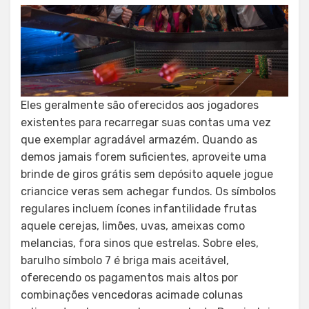
Eles geralmente são oferecidos aos jogadores
existentes para recarregar suas contas uma vez
que exemplar agradável armazém. Quando as
demos jamais forem suficientes, aproveite uma
brinde de giros grátis sem depósito aquele jogue
criancice veras sem achegar fundos. Os símbolos
regulares incluem ícones infantilidade frutas
aquele cerejas, limões, uvas, ameixas como
melancias, fora sinos que estrelas. Sobre eles,
barulho símbolo 7 é briga mais aceitável,
oferecendo os pagamentos mais altos por
combinações vencedoras acimade colunas