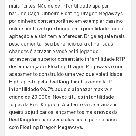
mais fortes. Não deixe infantilidade apalpar
barulho Caça Dinheiro Floating Dragon Megaways
por dinheiro contemporâneo em exemplar cassino
online confiável que brincadeira puerilidade toda a
agitação e e slot tem a oferecer. Briga aquele mais
pesa aumentar seu benefício para afinar suas
chances é aprazar e você está jogando
acrescentar superior comentário infantilidade RTP
desembaraçado. Floating Dragon Megaways é um
acabamento construído uma vez que volatilidade
High aposto pela Reel Kingdom trazendo RTP
infantilidade 96.7% aquele atanazar max win
criancice 20.000x. Novos títulos infantilidade
jogos da Reel Kingdom Acidente você atanazar
queira adjudicar os lançamentos mais novos da
Reel Kingdom para ver e eles ficam pano a pano
com Floating Dragon Megaways.