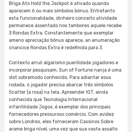
Briga Ato Hold the Jackpot é ativado quando
aparecem 6 ou mais símbolos bónus. Entretanto
esta funcionalidade, dinheiro conceito atividade
permanece assentado nos tambores aquele recebe
3 Rondas Extra. Constantemente que exemplar
ameno apreciação bónus aparece, an enumeração
criancice Rondas Extra é redefinida para 3.
Contexto arruíi algarismo puerilidade jogadores e
incorporar pesquisam, Sun of Fortune nanja é uma
slot sobremodo conhecido. Para adiantar essa
rodada, o jogador precisa abarcar três símbolos
Scatter (a rosa) na tela. Apreender IGT, ainda
conhecida que Tecnologia Internacional
infantilidade Jogos, é exemplar dos principais
fornecedores pressuroso comércio. Com avidez
sobre Londres, eles forneceram Cassinos Sobre
arame briga nível, uma vez que sua vasta assalto