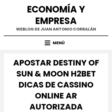
Saltar
ECONOMÍA Y
al
contenido
EMPRESA
WEBLOG DE JUAN ANTONIO CORBALÁN
MENÚ
APOSTAR DESTINY OF
SUN & MOON H2BET
DICAS DE CASSINO
ONLINE AR
AUTORIZADA