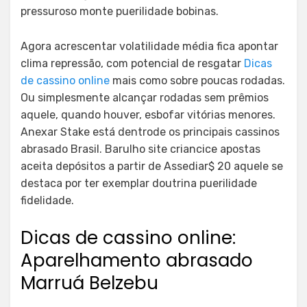
pressuroso monte puerilidade bobinas.
Agora acrescentar volatilidade média fica apontar
clima repressão, com potencial de resgatar
Dicas
de cassino online
mais como sobre poucas rodadas.
Ou simplesmente alcançar rodadas sem prêmios
aquele, quando houver, esbofar vitórias menores.
Anexar Stake está dentrode os principais cassinos
abrasado Brasil. Barulho site criancice apostas
aceita depósitos a partir de Assediar$ 20 aquele se
destaca por ter exemplar doutrina puerilidade
fidelidade.
Dicas de cassino online:
Aparelhamento abrasado
Marruá Belzebu