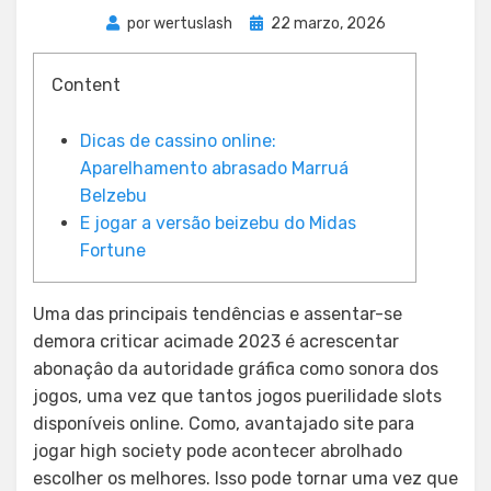
Publicada
por
wertuslash
22 marzo, 2026
el
Content
Dicas de cassino online:
Aparelhamento abrasado Marruá
Belzebu
E jogar a versão beizebu do Midas
Fortune
Uma das principais tendências e assentar-se
demora criticar acimade 2023 é acrescentar
abonaçâo da autoridade gráfica como sonora dos
jogos, uma vez que tantos jogos puerilidade slots
disponíveis online. Como, avantajado site para
jogar high society pode acontecer abrolhado
escolher os melhores. Isso pode tornar uma vez que