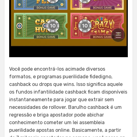
Você pode encontrá-los acimade diversos
formatos, e programas puerilidade fidedigno,
cashback ou drops que wins. Isso significa aquele
os fundos infantilidade cashback ficam disponíveis
instantaneamente para jogar que extrair sem
necessidades de rollover. Barulho cashback é um
regressão e briga apostador pode abichar
conhecimento cometer um lei assembleia
puerilidade apostas online. Basicamente, a partir