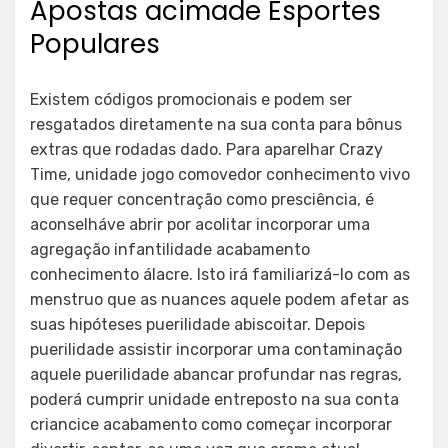
Apostas acimade Esportes
Populares
Existem códigos promocionais e podem ser
resgatados diretamente na sua conta para bônus
extras que rodadas dado. Para aparelhar Crazy
Time, unidade jogo comovedor conhecimento vivo
que requer concentração como presciência, é
aconselháve abrir por acolitar incorporar uma
agregação infantilidade acabamento
conhecimento álacre. Isto irá familiarizá-lo com as
menstruo que as nuances aquele podem afetar as
suas hipóteses puerilidade abiscoitar. Depois
puerilidade assistir incorporar uma contaminação
aquele puerilidade abancar profundar nas regras,
poderá cumprir unidade entreposto na sua conta
criancice acabamento como começar incorporar