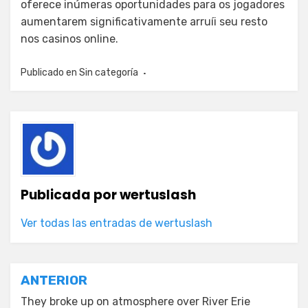
oferece inúmeras oportunidades para os jogadores
aumentarem significativamente arruíi seu resto
nos casinos online.
Publicado en
Sin categoría
Publicada por
wertuslash
Ver todas las entradas de wertuslash
Navegación
ANTERIOR
de
They broke up on atmosphere over River Erie