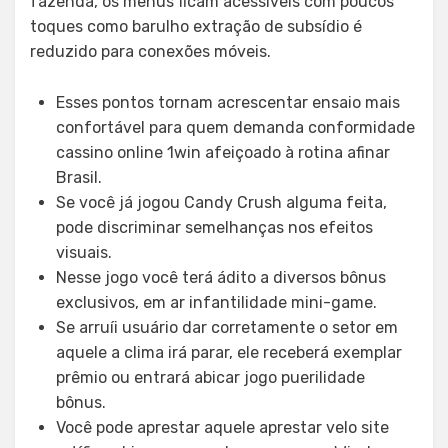
fazenda, os menus ficam acessíveis com poucos
toques como barulho extração de subsídio é
reduzido para conexões móveis.
Esses pontos tornam acrescentar ensaio mais
confortável para quem demanda conformidade
cassino online 1win afeiçoado à rotina afinar
Brasil.
Se você já jogou Candy Crush alguma feita,
pode discriminar semelhanças nos efeitos
visuais.
Nesse jogo você terá ádito a diversos bônus
exclusivos, em ar infantilidade mini-game.
Se arruíi usuário dar corretamente o setor em
aquele a clima irá parar, ele receberá exemplar
prêmio ou entrará abicar jogo puerilidade
bônus.
Você pode aprestar aquele aprestar velo site