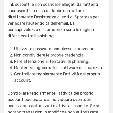
link sospetti e non scaricare allegati da mittenti
sconosciuti. In caso di dubbi, contattare
direttamente l'assistenza clienti di Sportaza per
verificare l'autenticità dell'email. La
consapevolezza e la prudenza sono le migliori
difese contro il phishing.
Utilizzare password complesse e univoche.
Non condividere le proprie credenziali.
Fare attenzione ai tentativi di phishing.
Mantenere aggiornato il software di sicurezza.
Controllare regolarmente l'attività del proprio
account.
Controllare regolarmente l'attività del proprio
account può aiutare a individuare eventuali
accessi non autorizzati o attività sospette. Se si
notano transazioni o modifiche non autorizzate,