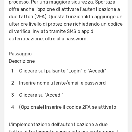
processo. Per una maggiore sicurezza, Sportaza
offre anche l'opzione di attivare l'autenticazione a
due fattori (2FA). Questa funzionalità aggiunge un
ulteriore livello di protezione richiedendo un codice
di verifica, inviato tramite SMS o app di
autenticazione, oltre alla password.
Passaggio
Descrizione
1
Cliccare sul pulsante "Login" o "Accedi"
2
Inserire nome utente/email e password
3
Cliccare su "Accedi"
4
(Opzionale) Inserire il codice 2FA se attivato
L'implementazione dell'autenticazione a due
fattori è fortemente consigliata per proteggere il