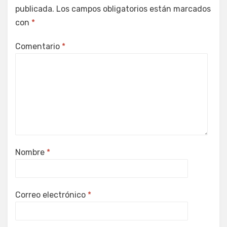
publicada.
Los campos obligatorios están marcados
con
*
Comentario
*
Nombre
*
Correo electrónico
*