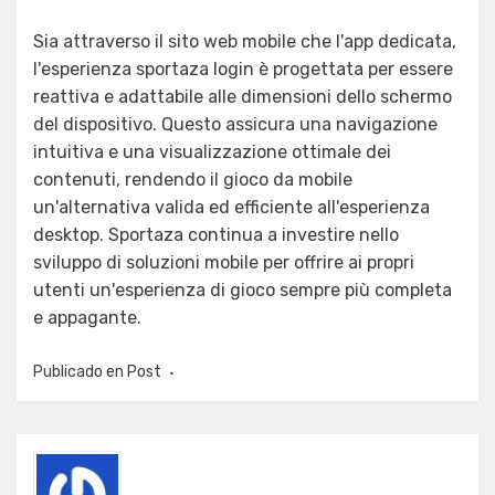
Sia attraverso il sito web mobile che l'app dedicata,
l'esperienza sportaza login è progettata per essere
reattiva e adattabile alle dimensioni dello schermo
del dispositivo. Questo assicura una navigazione
intuitiva e una visualizzazione ottimale dei
contenuti, rendendo il gioco da mobile
un'alternativa valida ed efficiente all'esperienza
desktop. Sportaza continua a investire nello
sviluppo di soluzioni mobile per offrire ai propri
utenti un'esperienza di gioco sempre più completa
e appagante.
Publicado en
Post