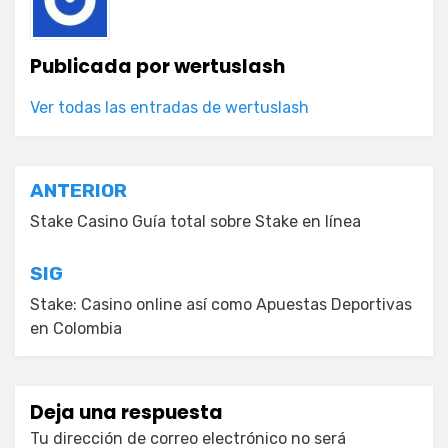
Publicada por
wertuslash
Ver todas las entradas de wertuslash
Navegación
ANTERIOR
de
Stake Casino Guía total sobre Stake en línea
entradas
SIG
Stake: Casino online así­ como Apuestas Deportivas
en Colombia
Deja una respuesta
Tu dirección de correo electrónico no será