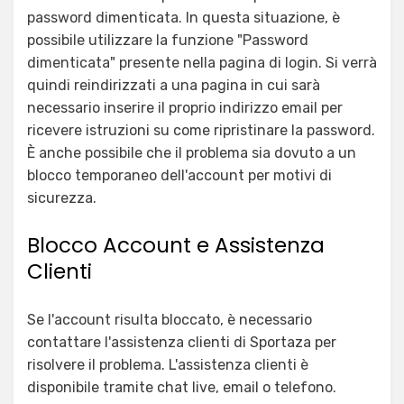
password dimenticata. In questa situazione, è
possibile utilizzare la funzione "Password
dimenticata" presente nella pagina di login. Si verrà
quindi reindirizzati a una pagina in cui sarà
necessario inserire il proprio indirizzo email per
ricevere istruzioni su come ripristinare la password.
È anche possibile che il problema sia dovuto a un
blocco temporaneo dell'account per motivi di
sicurezza.
Blocco Account e Assistenza
Clienti
Se l'account risulta bloccato, è necessario
contattare l'assistenza clienti di Sportaza per
risolvere il problema. L'assistenza clienti è
disponibile tramite chat live, email o telefono.