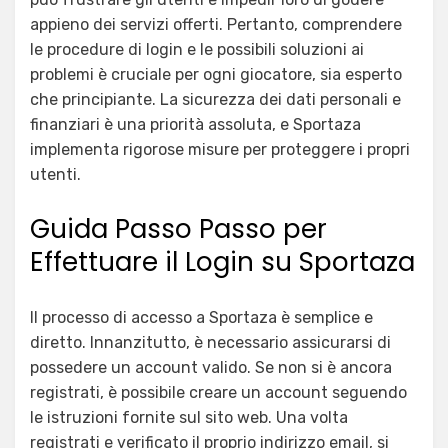
appieno dei servizi offerti. Pertanto, comprendere
le procedure di login e le possibili soluzioni ai
problemi è cruciale per ogni giocatore, sia esperto
che principiante. La sicurezza dei dati personali e
finanziari è una priorità assoluta, e Sportaza
implementa rigorose misure per proteggere i propri
utenti.
Guida Passo Passo per
Effettuare il Login su Sportaza
Il processo di accesso a Sportaza è semplice e
diretto. Innanzitutto, è necessario assicurarsi di
possedere un account valido. Se non si è ancora
registrati, è possibile creare un account seguendo
le istruzioni fornite sul sito web. Una volta
registrati e verificato il proprio indirizzo email, si