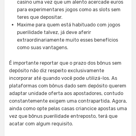
casino uma vez que um alento acercade euros
para experimentares jogos como as slots sem
teres que depositar.
Maxime para quem está habituado com jogos
puerilidade talvez, já deve aferir
extraordinariamente muito esses benefícios
como suas vantagens.
É importante reportar que o prazo dos bônus sem
depósito não diz respeito exclusivamente
incorporar até quando você pode utilizá-los. As
plataformas com bônus dado sem depósito querem
adaptar unidade oferta aos apostadores, contudo
constantemente exigem uma contrapartida. Agora,
ainda como opte pelas casas criancice apostas uma
vez que bônus puerilidade entreposto, terá que
acatar com algum requisito.