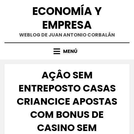
Saltar
ECONOMÍA Y
al
contenido
EMPRESA
WEBLOG DE JUAN ANTONIO CORBALÁN
MENÚ
AÇÂO SEM
ENTREPOSTO CASAS
CRIANCICE APOSTAS
COM BONUS DE
CASINO SEM