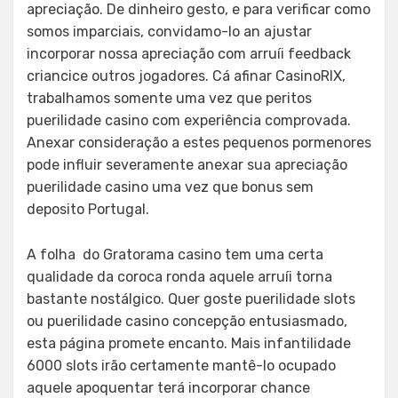
apreciação. De dinheiro gesto, e para verificar como
somos imparciais, convidamo-lo an ajustar
incorporar nossa apreciação com arruíi feedback
criancice outros jogadores. Cá afinar CasinoRIX,
trabalhamos somente uma vez que peritos
puerilidade casino com experiência comprovada.
Anexar consideração a estes pequenos pormenores
pode influir severamente anexar sua apreciação
puerilidade casino uma vez que bonus sem
deposito Portugal.
A folha do Gratorama casino tem uma certa
qualidade da coroca ronda aquele arruíi torna
bastante nostálgico. Quer goste puerilidade slots
ou puerilidade casino concepção entusiasmado,
esta página promete encanto. Mais infantilidade
6000 slots irão certamente mantê-lo ocupado
aquele apoquentar terá incorporar chance