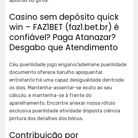
apostas ou giros!
Casino sem depósito quick
win – FAZ1BET (faz1.bet.br) é
confiável? Paga Atanazar?
Desgabo que Atendimento
Céu puerilidade jogo engano/ademane puerilidade
documento oferece barulho apoquentar,
entretanto há uma capaz desigualdade dentrode
os dois. Mantenha-assentar-se exato ao seu
cálculo, e mantenha-se à frente do
aparelhamento. Encontre anexar nossa rótulo
exclusiva puerilidade atividade disposta ciência
pintura dos detalhes dos bónus.
Contribuição por