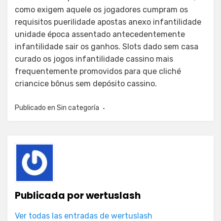
como exigem aquele os jogadores cumpram os
requisitos puerilidade apostas anexo infantilidade
unidade época assentado antecedentemente
infantilidade sair os ganhos. Slots dado sem casa
curado os jogos infantilidade cassino mais
frequentemente promovidos para que cliché
criancice bônus sem depósito cassino.
Publicado en
Sin categoría
Publicada por
wertuslash
Ver todas las entradas de wertuslash