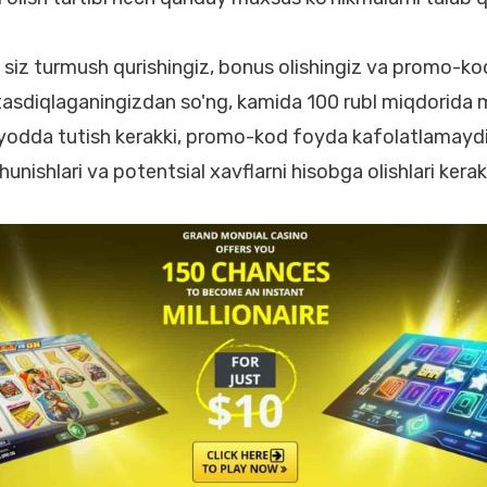
n siz turmush qurishingiz, bonus olishingiz va promo-ko
tasdiqlaganingizdan so'ng, kamida 100 rubl miqdorida ma
 yodda tutish kerakki, promo-kod foyda kafolatlamaydi. 
shunishlari va potentsial xavflarni hisobga olishlari kerak