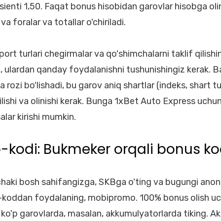
itsienti 1,50. Faqat bonus hisobidan garovlar hisobga oli
va foralar va totallar o'chiriladi.
rt turlari chegirmalar va qo'shimchalarni taklif qilishini
, ulardan qanday foydalanishni tushunishingiz kerak. B
 rozi bo'lishadi, bu garov aniq shartlar (indeks, shart t
ilishi va olinishi kerak. Bunga 1xBet Auto Express uch
lar kirishi mumkin.
-kodi: Bukmeker orqali bonus ko
haki bosh sahifangizga, SKBga o'ting va bugungi ano
koddan foydalaning, mobipromo. 100% bonus olish u
 ko'p garovlarda, masalan, akkumulyatorlarda tiking. A