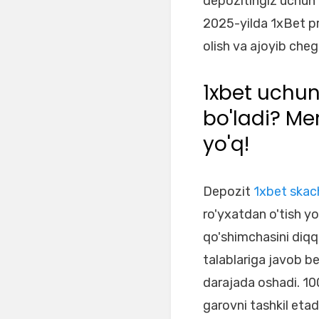
depozitingiz uchun 
2025-yilda 1xBet pr
olish va ajoyib cheg
1xbet uchu
bo'ladi? Me
yo'q!
Depozit
1xbet skac
ro'yxatdan o'tish yo
qo'shimchasini diqq
talablariga javob ber
darajada oshadi. 10
garovni tashkil eta