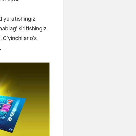
d yaratishingiz
blag' kiritishingiz
O'yinchilar o'z
.