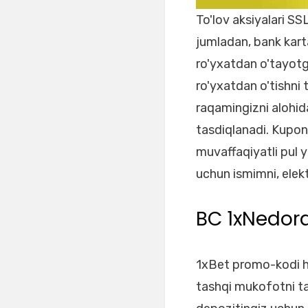
To'lov aksiyalari SS
jumladan, bank karta
ro'yxatdan o'tayotg
ro'yxatdan o'tishni 
raqamingizni alohid
tasdiqlanadi. Kupon
muvaffaqiyatli pul y
uchun ismimni, elek
BC 1xNedord
1xBet promo-kodi ho
tashqi mukofotni tak