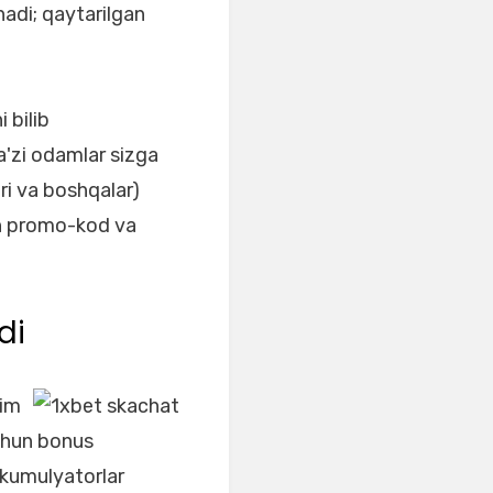
nadi; qaytarilgan
 bilib
a'zi odamlar sizga
uri va boshqalar)
un promo-kod va
di
nim
chun bonus
kkumulyatorlar