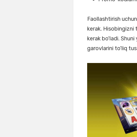
Faollashtirish uchu
kerak. Hisobingizni 
kerak bo'ladi. Shuni
garovlarini to'liq tu