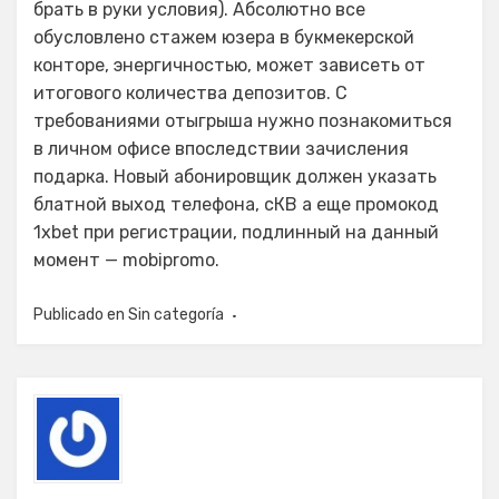
брать в руки условия). Абсолютно все
обусловлено стажем юзера в букмекерской
конторе, энергичностью, может зависеть от
итогового количества депозитов. С
требованиями отыгрыша нужно познакомиться
в личном офисе впоследствии зачисления
подарка. Новый абонировщик должен указать
блатной выход телефона, сКВ а еще промокод
1xbet при регистрации, подлинный на данный
момент — mobipromo.
Publicado en
Sin categoría