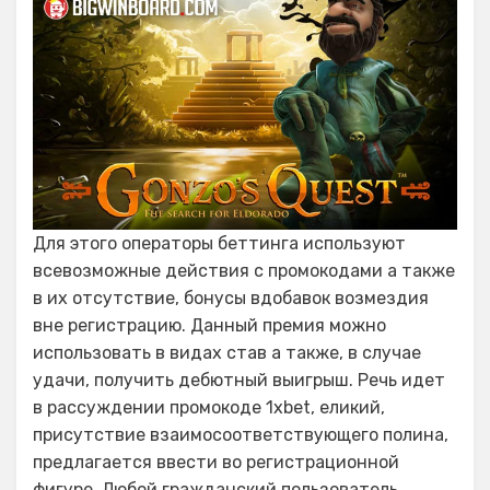
Для этого операторы беттинга используют
всевозможные действия с промокодами а также
в их отсутствие, бонусы вдобавок возмездия
вне регистрацию. Данный премия можно
использовать в видах став а также, в случае
удачи, получить дебютный выигрыш. Речь идет
в рассуждении промокоде 1xbet, еликий,
присутствие взаимосоответствующего полина,
предлагается ввести во регистрационной
фигуре. Любой гражданский пользователь