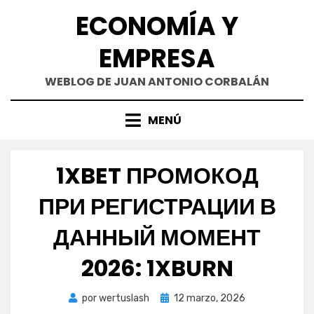
Saltar
ECONOMÍA Y
al
contenido
EMPRESA
WEBLOG DE JUAN ANTONIO CORBALÁN
MENÚ
1XBET ПРОМОКОД
ПРИ РЕГИСТРАЦИИ В
ДАННЫЙ МОМЕНТ
2026: 1XBURN
Publicada
por
wertuslash
12 marzo, 2026
el