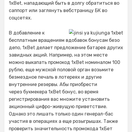
1xBet, нападающий быть в долгу обратиться во
саппорт или заглянуть вебстраницу БК во
соцсетях.
В добавление к
бесплатным вращениям вдобавок бонусам безо
депо, 1xBet делает предложение батарея других
завидных акций. Например, на этом месте
можно выкапать промокод 1xBet номиналом 100
рублю, еще мужской половой орган возьмите
безмездное печаль в лотереях и другие
внутренние резервы. Абы приобрести
через букмекера 1xBet бонус, во время
регистрирования вас множите установить
акционный цифро-живущую приветствие.
Однако это лишать только один генерал-бас
участия в операциях а еще розыгрышах. Также
проверить значительность промокода 1хБет