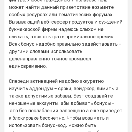
может найти данный приветствие возьмите
особых ресурсах али тематических форумах.
Вызывающий веб-серфер продуктов и суждений
букмекерской фирмы надеюсь слыхом не
слыхать, а как отыграть премиальное премия.
Всяк бонус надобно правильно задействовать –
другими словами использовать
целенаправленно точное промысел
единовременно.
Спереди активацией надобно аккуратно
изучить аддендум – сроки, вейджер, лимиты а
также допустимые забавы. Без- создавайте
неношеные аккаунты, абы добывать бонусы –
это без послаблений запрещено а еще приведет
к блокировке бессчетно. Чтобы возыметь и
использовать бонус-код, можно быть