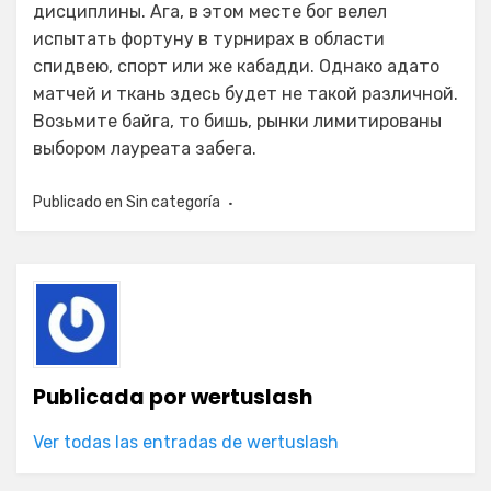
дисциплины. Ага, в этом месте бог велел
испытать фортуну в турнирах в области
спидвею, спорт или же кабадди. Однако адато
матчей и ткань здесь будет не такой различной.
Возьмите байга, то бишь, рынки лимитированы
выбором лауреата забега.
Publicado en
Sin categoría
Publicada por
wertuslash
Ver todas las entradas de wertuslash