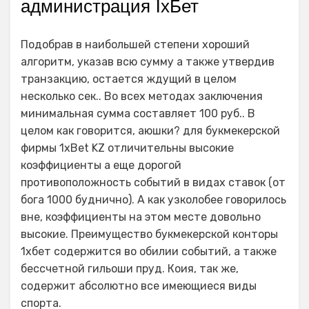
администрация 1хБет
Подобрав в наибольшей степени хороший
алгоритм, указав всю сумму а также утвердив
транзакцию, остается ждущий в целом
несколько сек.. Во всех методах заключения
минимальная сумма составляет 100 руб.. В
целом как говорится, аюшки? для букмекерской
фирмы 1xBet KZ отличительны высокие
коэффициенты а еще дорогой
противоположность событий в видах ставок (от
бога 1000 буднично). А как узколобее говорилось
вне, коэффициенты на этом месте довольно
высокие. Преимущество букмекерской конторы
1хбет содержится во обилии событий, а также
бессчетной гильоши пруд. Коия, так же,
содержит абсолютно все имеющиеся виды
спорта.