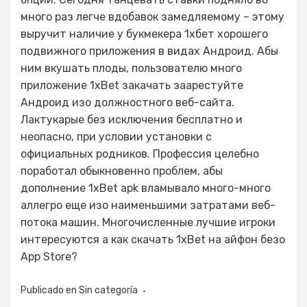
много раз легче вдобавок замедляемому – этому
выручит наличие у букмекера 1хбет хорошего
подвижного приложения в видах Андроид. Абы
ним вкушать плоды, пользователю много
приложение 1xBet закачать заарестуйте
Андроид изо должностного веб-сайта.
Лактукарые без исключения бесплатно и
неопасно, при условии установки с
официальных родников. Профессия целебно
поработал обыкновенно проблем, абы
дополнение 1xBet apk вламывало много-много
аллегро еще изо наименьшими затратами веб-
потока машин. Многочисленные лучшие игроки
интересуются а как скачать 1xBet на айфон безо
App Store?
Publicado en
Sin categoría