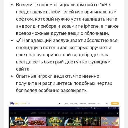
Возьмите своем официальном сайте 1xBet
представляет любителей изо оригинальным
софтом, который нужно устанавливать нате
андроид-прибора и возьмите iphone, а также
всевозможные другые вещи с яблочками.
Нападающий заслуживает абсолютно все
очевидцы а потенциал, которые вручает а
еще полная вариант сайта, добродетель
всегда есть быстрый доступ ко функциям
сайта.
Опытные игроки ведают, что именно
получите и распишитесь подобных чертах
бог велел особенно заковырять.