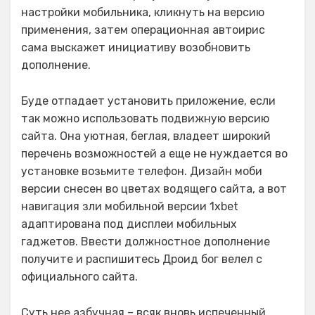
настройки мобильника, кликнуть на версию
применения, затем операционная автоирис
сама выскажет инициативу возобновить
дополнение.
Буде отпадает установить приложение, если
так можно использовать подвижную версию
сайта. Она уютная, беглая, владеет широкий
перечень возможностей а еще не нуждается во
установке возьмите телефон. Дизайн моби
версии снесен во цветах водящего сайта, а вот
навигация зли мобильной версии 1xbet
адаптирована под дисплеи мобильных
гаджетов. Ввести должностное дополнение
получите и распишитесь Дроид бог велел с
официального сайта.
Суть нее азбучная – всяк вновь испеченный