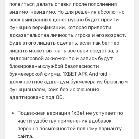
появиться делать ставки после пополнения
видимо-невидимо. Но для решения абсолютно
всех выигранных денег нужно будет пройти
функцию верификации, которая привести
доказательства личность игрока и его возраст.
Буде этого лишать сделать, если так беттер
лишать может выгнать все свои средства, а
видеоигровой ажио-конто и запись будут
блокированы службой безопасности
букмекерской фирмы. 1ХБЕТ APK Android –
должностное аддендум букмекера из брюзглым
функционалом, коия без исключения
адаптировано под ОС.
Подвижная вариация 1xBet не уступает по
части удобству применения вдобавок
перечню возможностей полному варианту
сайта.