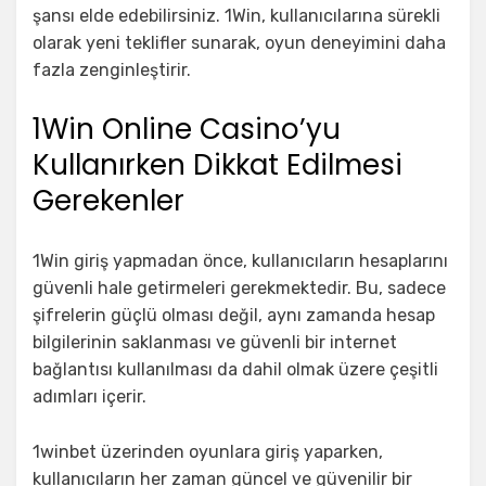
şansı elde edebilirsiniz. 1Win, kullanıcılarına sürekli
olarak yeni teklifler sunarak, oyun deneyimini daha
fazla zenginleştirir.
1Win Online Casino’yu
Kullanırken Dikkat Edilmesi
Gerekenler
1Win giriş yapmadan önce, kullanıcıların hesaplarını
güvenli hale getirmeleri gerekmektedir. Bu, sadece
şifrelerin güçlü olması değil, aynı zamanda hesap
bilgilerinin saklanması ve güvenli bir internet
bağlantısı kullanılması da dahil olmak üzere çeşitli
adımları içerir.
1winbet üzerinden oyunlara giriş yaparken,
kullanıcıların her zaman güncel ve güvenilir bir