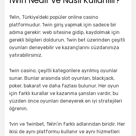
1Win Nedir ve Nasıl Kullanılır?
1Win, Türkiye’deki popüler online casino
platformudur. 1win giriş yapmak için sadece bir
adıma gerekir: web sitesine gidip, kaydolmak için
gerekli bilgileri doldurun. 1win bet üzerinden çeşitli
oyunları deneyebilir ve kazançlarını cüzdanınıza
yatırabilirsiniz.
1win casino, çeşitli kategorilere ayrılmış oyunlar
sunar. Bunlar arasında slot oyunları, blackjack,
poker, bakarat ve daha fazlası bulunur. Her oyun
için farklı kurallar ve kazanma şansları vardır, bu
yüzden önce oyunları deneyerek en iyi stratejileri
öğrenin.
1vin ve 1winbet, 1Win’in farklı adlarından biridir. Her
ikisi de aynı platformu kullanır ve aynı hizmetleri