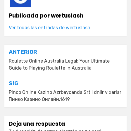
Publicada por
wertuslash
Ver todas las entradas de wertuslash
Navegación
ANTERIOR
de
Roulette Online Australia Legal: Your Ultimate
Guide to Playing Roulette in Australia
entradas
SIG
Pinco Online Kazino Azrbaycanda Srtli dnilr v xarlar
Пинко Казино Онлайн.1619
Deja una respuesta