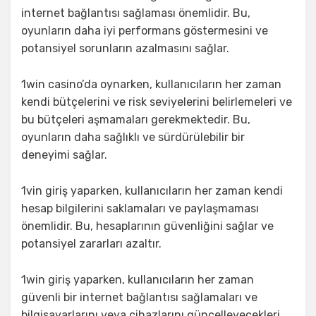
internet bağlantısı sağlaması önemlidir. Bu,
oyunların daha iyi performans göstermesini ve
potansiyel sorunların azalmasını sağlar.
1win casino’da oynarken, kullanıcıların her zaman
kendi bütçelerini ve risk seviyelerini belirlemeleri ve
bu bütçeleri aşmamaları gerekmektedir. Bu,
oyunların daha sağlıklı ve sürdürülebilir bir
deneyimi sağlar.
1vin giriş yaparken, kullanıcıların her zaman kendi
hesap bilgilerini saklamaları ve paylaşmaması
önemlidir. Bu, hesaplarının güvenliğini sağlar ve
potansiyel zararları azaltır.
1win giriş yaparken, kullanıcıların her zaman
güvenli bir internet bağlantısı sağlamaları ve
bilgisayarlarını veya cihazlarını güncelleyecekleri