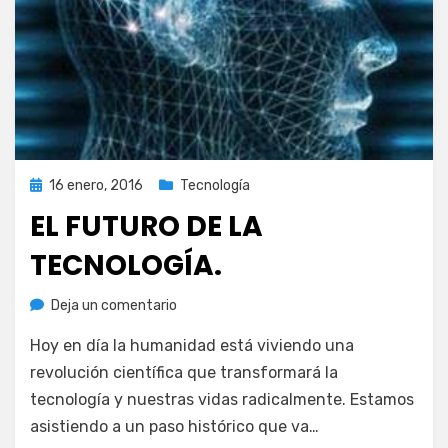
Publicada
16 enero, 2016
Tecnología
el
EL FUTURO DE LA
TECNOLOGÍA.
en
por
Deja un comentario
Juan A. Corbalán
El
Hoy en día la humanidad está viviendo una
futuro
de
revolución científica que transformará la
la
tecnología y nuestras vidas radicalmente. Estamos
tecnología.
asistiendo a un paso histórico que va…