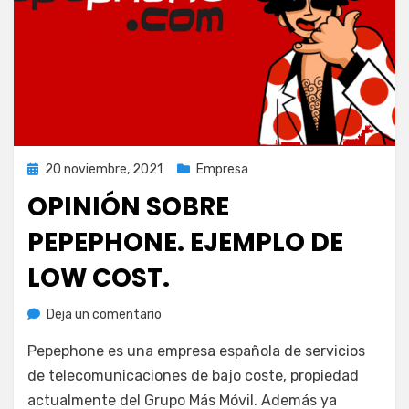
Publicada
20 noviembre, 2021
Empresa
el
OPINIÓN SOBRE
PEPEPHONE. EJEMPLO DE
LOW COST.
en
por
Deja un comentario
Juan A. Corbalán
Opinión
Pepephone es una empresa española de servicios
sobre
Pepephone.
de telecomunicaciones de bajo coste, propiedad
Ejemplo
actualmente del Grupo Más Móvil. Además ya