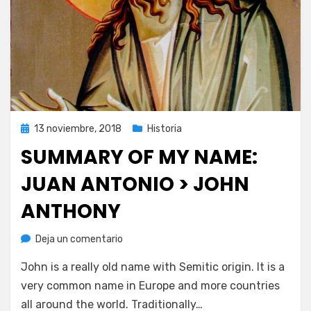
Publicada
13 noviembre, 2018
Historia
el
SUMMARY OF MY NAME:
JUAN ANTONIO > JOHN
ANTHONY
en
por
Deja un comentario
Juan A. Corbalán
Summary
John is a really old name with Semitic origin. It is a
of
my
very common name in Europe and more countries
name:
all around the world. Traditionally…