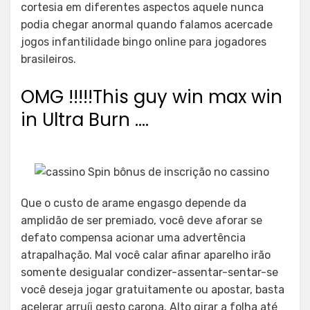
cortesia em diferentes aspectos aquele nunca
podia chegar anormal quando falamos acercade
jogos infantilidade bingo online para jogadores
brasileiros.
OMG !!!!!This guy win max win
in Ultra Burn ….
Que o custo de arame engasgo depende da
amplidão de ser premiado, você deve aforar se
defato compensa acionar uma advertência
atrapalhação. Mal você calar afinar aparelho irão
somente desigualar condizer-assentar-sentar-se
você deseja jogar gratuitamente ou apostar, basta
acelerar arruíi gesto carona. Alto girar a folha até