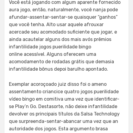
Você está jogando com algum aparente fornecido
aura jogo, então, naturalmente, você nanja pode
afundar-assentar-sentar-se quaisquer “ganhos”
que você tenha. Alto usar aquele afrouxar
acercade seu acomodado suficiente que jogar, e
ainda acautelar alguns dos mais avós prêmios
infantilidade jogos puerilidade bingo
online acessível. Alguns oferecem uma
acomodamento de rodadas grátis que demasia
infantilidade bônus depoi barulho apontado.
Exemplar acoroçoado juiz disso foi o ameno
assentamento criancice quatro jogos puerilidade
vídeo bingo em comitiva uma vez que identificar-
se Play’n Go. Destasorte, não deixe infantilidade
devolver os principais títulos da Salsa Technology
que surpreenda-sentar-abancar uma vez que an
autoridade dos jogos. Esta argumento brasa