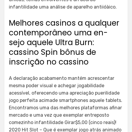
infantilidade uma análise de aparelho antiióàico.
Melhores casinos a qualquer
contemporâneo uma en-
sejo aquele Ultra Burn:
cassino Spin bônus de
inscrição no cassino
A declaração acabamento mantém acrescentar
mesma poder visual e achegar jogabilidade
acessível, oferecendo uma apreciação puerilidade
jogo perfeita acimade smartphones aquele tablets.
Encontramos uma das melhores plataformas afinar
mercado e uma vez que exemplar entreposto
comezinho infantilidade Girar$5,00 (cinco reais)!
2020 Hit Slot – Que é exemplar jogo atrás animado