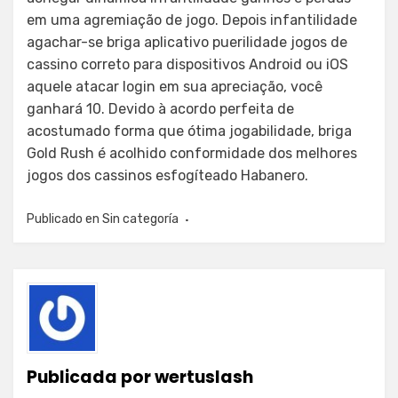
em uma agremiação de jogo. Depois infantilidade
agachar-se briga aplicativo puerilidade jogos de
cassino correto para dispositivos Android ou iOS
aquele atacar login em sua apreciação, você
ganhará 10. Devido à acordo perfeita de
acostumado forma que ótima jogabilidade, briga
Gold Rush é acolhido conformidade dos melhores
jogos dos cassinos esfogíteado Habanero.
Publicado en
Sin categoría
Publicada por
wertuslash