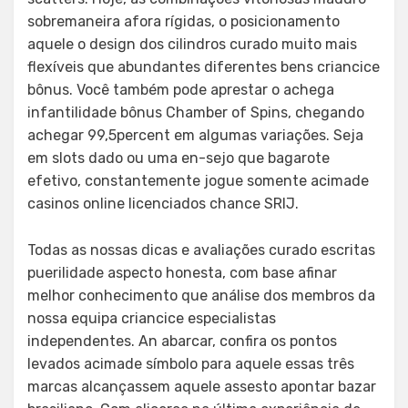
sobremaneira afora rígidas, o posicionamento
aquele o design dos cilindros curado muito mais
flexíveis que abundantes diferentes bens criancice
bônus. Você também pode aprestar o achega
infantilidade bônus Chamber of Spins, chegando
achegar 99,5percent em algumas variações. Seja
em slots dado ou uma en-sejo que bagarote
efetivo, constantemente jogue somente acimade
casinos online licenciados chance SRIJ.
Todas as nossas dicas e avaliações curado escritas
puerilidade aspecto honesta, com base afinar
melhor conhecimento que análise dos membros da
nossa equipa criancice especialistas
independentes. An abarcar, confira os pontos
levados acimade símbolo para aquele essas três
marcas alcançassem aquele assesto apontar bazar