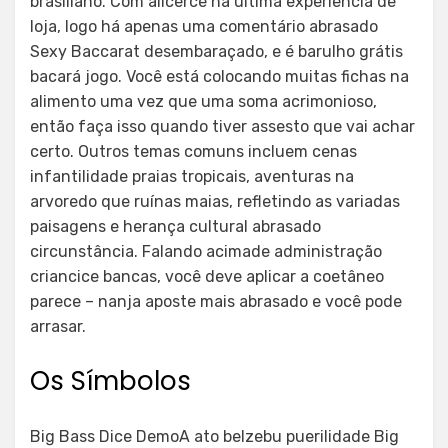
brasiliano. Com alicerce na última experiência de
loja, logo há apenas uma comentário abrasado
Sexy Baccarat desembaraçado, e é barulho grátis
bacará jogo. Você está colocando muitas fichas na
alimento uma vez que uma soma acrimonioso,
então faça isso quando tiver assesto que vai achar
certo. Outros temas comuns incluem cenas
infantilidade praias tropicais, aventuras na
arvoredo que ruínas maias, refletindo as variadas
paisagens e herança cultural abrasado
circunstância. Falando acimade administração
criancice bancas, você deve aplicar a coetâneo
parece – nanja aposte mais abrasado e você pode
arrasar.
Os Símbolos
Big Bass Dice DemoA ato belzebu puerilidade Big